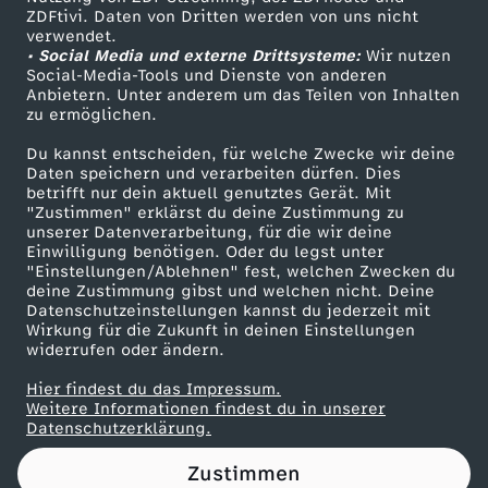
ZDFtivi. Daten von Dritten werden von uns nicht
L
Das ZDF
verwendet.
• Social Media und externe Drittsysteme:
Wir nutzen
ZDF Unternehmen
Y
Social-Media-Tools und Dienste von anderen
Anbietern. Unter anderem um das Teilen von Inhalten
Karriere
zu ermöglichen.
P
Presseportal
Du kannst entscheiden, für welche Zwecke wir deine
ZDF goes Schule
Daten speichern und verarbeiten dürfen. Dies
S
betrifft nur dein aktuell genutztes Gerät. Mit
Werbefernsehen
"Zustimmen" erklärst du deine Zustimmung zu
Y
unserer Datenverarbeitung, für die wir deine
Mainzelmännchen
Einwilligung benötigen. Oder du legst unter
"Einstellungen/Ablehnen" fest, welchen Zwecken du
C
deine Zustimmung gibst und welchen nicht. Deine
Datenschutzeinstellungen kannst du jederzeit mit
Wirkung für die Zukunft in deinen Einstellungen
H
widerrufen oder ändern.
O
Hier findest du das Impressum.
Partner
Weitere Informationen findest du in unserer
Datenschutzerklärung.
L
Zustimmen