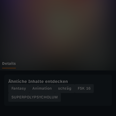
L
Y
P
S
Y
C
Details
H
Ähnliche Inhalte entdecken
O
Fantasy
Animation
schräg
FSK 16
SUPERPOLYPSYCHOLUM
L
U