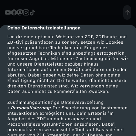
M
-
Deine Datenschutzeinstellungen
cmp-dialog-description
Um dir eine optimale Website von ZDF, ZDFheute und
S
ZDFtivi präsentieren zu können, setzen wir Cookies
und vergleichbare Techniken ein. Einige der
eingesetzten Techniken sind unbedingt erforderlich
U
für unser Angebot. Mit deiner Zustimmung dürfen wir
Mehr ZDF
Service
und unsere Dienstleister darüber hinaus
P
Informationen auf deinem Gerät speichern und/oder
ZDF-Apps
ZDFmitreden
abrufen. Dabei geben wir deine Daten ohne deine
Einwilligung nicht an Dritte weiter, die nicht unsere
E
Smart TV
Kontakt zum ZDF
direkten Dienstleister sind. Wir verwenden deine
Daten auch nicht zu kommerziellen Zwecken.
ZDFtext
Tickets
R
Zustimmungspflichtige Datenverarbeitung
Livestreams
Zuschauerservice
• Personalisierung:
Die Speicherung von bestimmten
P
Sendungen A-Z
Hilfe
Interaktionen ermöglicht uns, dein Erlebnis im
Angebot des ZDF an dich anzupassen und
TV-Programm
Personalisierungsfunktionen anzubieten. Dabei
O
personalisieren wir ausschließlich auf Basis deiner
Nutzung von ZDF Streaming, der ZDFheute und