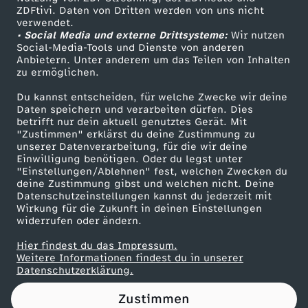
ZDFtivi. Daten von Dritten werden von uns nicht
r
Das ZDF
verwendet.
• Social Media und externe Drittsysteme:
Wir nutzen
ZDF Unternehmen
k
Social-Media-Tools und Dienste von anderen
Anbietern. Unter anderem um das Teilen von Inhalten
Karriere
zu ermöglichen.
l
Presseportal
Du kannst entscheiden, für welche Zwecke wir deine
ZDF goes Schule
Daten speichern und verarbeiten dürfen. Dies
ä
betrifft nur dein aktuell genutztes Gerät. Mit
Werbefernsehen
"Zustimmen" erklärst du deine Zustimmung zu
r
unserer Datenverarbeitung, für die wir deine
Mainzelmännchen
Einwilligung benötigen. Oder du legst unter
"Einstellungen/Ablehnen" fest, welchen Zwecken du
t
deine Zustimmung gibst und welchen nicht. Deine
Datenschutzeinstellungen kannst du jederzeit mit
Wirkung für die Zukunft in deinen Einstellungen
widerrufen oder ändern.
Hier findest du das Impressum.
Partner
Weitere Informationen findest du in unserer
Datenschutzerklärung.
Zustimmen