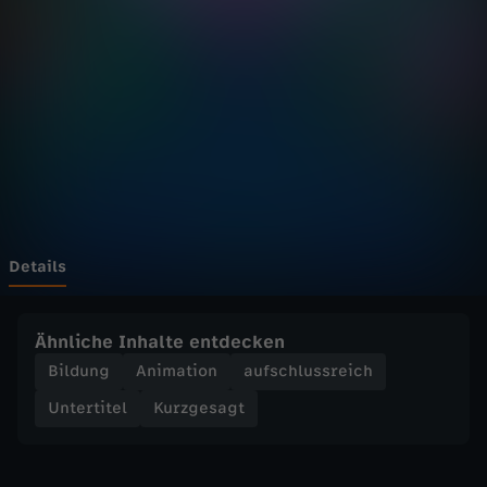
a
g
t
-
D
a
Details
s
Ähnliche Inhalte entdecken
I
Bildung
Animation
aufschlussreich
Untertitel
Kurzgesagt
m
m