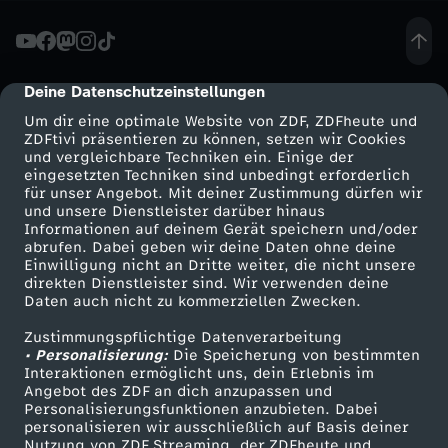
u
n
Deine Datenschutzeinstellungen
cmp-dialog-description
Um dir eine optimale Website von ZDF, ZDFheute und
s
ZDFtivi präsentieren zu können, setzen wir Cookies
und vergleichbare Techniken ein. Einige der
eingesetzten Techniken sind unbedingt erforderlich
y
für unser Angebot. Mit deiner Zustimmung dürfen wir
Mehr ZDF
Service
und unsere Dienstleister darüber hinaus
s
Informationen auf deinem Gerät speichern und/oder
ZDF-Apps
ZDFmitreden
abrufen. Dabei geben wir deine Daten ohne deine
Einwilligung nicht an Dritte weiter, die nicht unsere
t
Smart TV
Kontakt zum ZDF
direkten Dienstleister sind. Wir verwenden deine
Daten auch nicht zu kommerziellen Zwecken.
ZDFtext
Tickets
e
Zustimmungspflichtige Datenverarbeitung
Livestreams
Zuschauerservice
• Personalisierung:
Die Speicherung von bestimmten
m
Sendungen A-Z
Hilfe
Interaktionen ermöglicht uns, dein Erlebnis im
Angebot des ZDF an dich anzupassen und
TV-Programm
Personalisierungsfunktionen anzubieten. Dabei
e
personalisieren wir ausschließlich auf Basis deiner
Nutzung von ZDF Streaming, der ZDFheute und