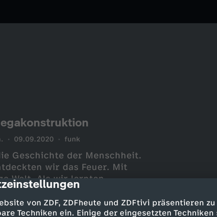
Megakonstruktion
.
09.09.2020
funk
die Geschichte der Menschheit.
ntdeckten wir das Feuer. Mit
e Welt. Als wir lernten,
zeinstellungen
cription
tomzeitalter. Mit jedem dieser
winnen als jemals zuvor und uns
ebsite von ZDF, ZDFheute und ZDFtivi präsentieren zu
langsam zu erneuerbaren
are Techniken ein. Einige der eingesetzten Techniken