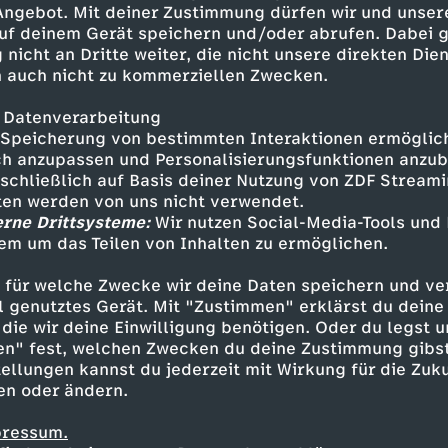
 Angebot. Mit deiner Zustimmung dürfen wir und unser
lück zur Fusionsenergie. Wenn
uf deinem Gerät speichern und/oder abrufen. Dabei 
bei nicht selber zerstört,
 nicht an Dritte weiter, die nicht unsere direkten Dien
res Planeten kontrollieren
 auch nicht zu kommerziellen Zwecken.
Orten zum Besiedeln umsehen.
 dort dauerhaft anzusiedeln wird
 Datenverarbeitung
sen, wo wir die herbekommen
Speicherung von bestimmten Interaktionen ermöglicht
rgiequelle. Hunderte Trillionen
h anzupassen und Personalisierungsfunktionen anzub
sschließlich auf Basis deiner Nutzung von ZDF Stream
rreaktor. Sie scheint mit der
tten werden von uns nicht verwendet.
Sekunde.Und wie kriegen wir all
erne Drittsysteme:
Wir nutzen Social-Media-Tools und
dern alles!
em um das Teilen von Inhalten zu ermöglichen.
Inhalte entdecken
 für welche Zwecke wir deine Daten speichern und ver
nimation
aufschlussreich
Untertitel
Kurzg
ell genutztes Gerät. Mit "Zustimmen" erklärst du dein
die wir deine Einwilligung benötigen. Oder du legst u
en" fest, welchen Zwecken du deine Zustimmung gibst
ellungen kannst du jederzeit mit Wirkung für die Zuku
en oder ändern.
pressum.