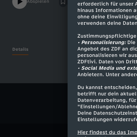
Abspielen
erforderlich für unser
Energien über, und in Zukunft mit etwas G
hinaus Informationen a
die Menschheit so weitermacht und sich da
ohne deine Einwilligung
werden wir wohl bald alle Ressourcen unse
verwenden deine Daten
können. Dann können wir uns nach neuen 
Aber im All zu überleben ist hart, und uns
Zustimmungspflichtige
Unmengen Energie benötigen. Und wir wis
• Personalisierung:
Die 
können. Von der Sonne. Der ultimative Ene
Angebot des ZDF an dic
Details
personalisieren wir au
mal stärker als unser effizientester Nuklea
ZDFtivi. Daten von Dri
Energie von einer Billion Atombomben pro 
• Social Media und ext
diese Energie? Nicht nur ein bisschen - son
Anbietern. Unter ander
Ähnliche 
Du kannst entscheiden,
Bildung
A
betrifft nur dein aktu
Datenverarbeitung, für 
"Einstellungen/Ablehn
Deine Datenschutzeinst
Einstellungen widerruf
Hier findest du das Im