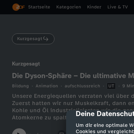
Startseite
Kategorien
Kinder
Live & TV
Kurzgesagt
Kurzgesagt
Die Dyson-Sphäre – Die ultimative 
Bildung
Animation
aufschlussreich
UT
9 Min
Unsere Energiequellen verraten viel über 
Zuerst hatten wir nur Muskelkraft, dann e
Kohle und Öl industrialisierten wir die ganz
Deine Datenschut
cmp-dialog-des
Atomkerne zu spalten, erreichten wir das A
Schritte konnten wir weit mehr Energie ge
Um dir eine optimale W
noch weiter entwickeln. Jetzt gehen wir 
Cookies und vergleichb