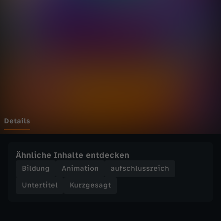
a
g
t
-
E
i
Details
n
Ähnliche Inhalte entdecken
e
Bildung
Animation
aufschlussreich
Untertitel
Kurzgesagt
M
a