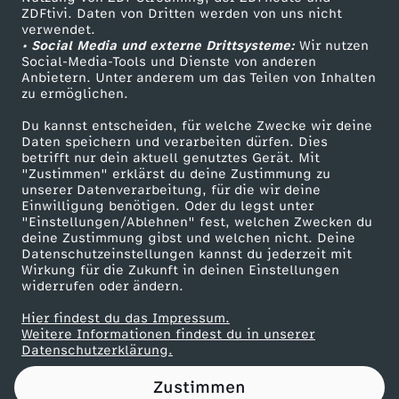
ZDFtivi. Daten von Dritten werden von uns nicht
s
Das ZDF
verwendet.
• Social Media und externe Drittsysteme:
Wir nutzen
ZDF Unternehmen
t
Social-Media-Tools und Dienste von anderen
Anbietern. Unter anderem um das Teilen von Inhalten
Karriere
zu ermöglichen.
e
Presseportal
Du kannst entscheiden, für welche Zwecke wir deine
ZDF goes Schule
Daten speichern und verarbeiten dürfen. Dies
i
betrifft nur dein aktuell genutztes Gerät. Mit
Werbefernsehen
"Zustimmen" erklärst du deine Zustimmung zu
n
unserer Datenverarbeitung, für die wir deine
Mainzelmännchen
Einwilligung benötigen. Oder du legst unter
"Einstellungen/Ablehnen" fest, welchen Zwecken du
e
deine Zustimmung gibst und welchen nicht. Deine
Datenschutzeinstellungen kannst du jederzeit mit
Wirkung für die Zukunft in deinen Einstellungen
d
widerrufen oder ändern.
u
Hier findest du das Impressum.
Partner
Weitere Informationen findest du in unserer
Datenschutzerklärung.
m
Zustimmen