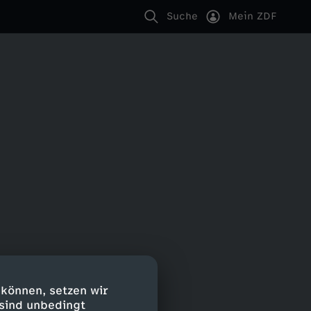
Suche
Mein ZDF
 können, setzen wir
 sind unbedingt