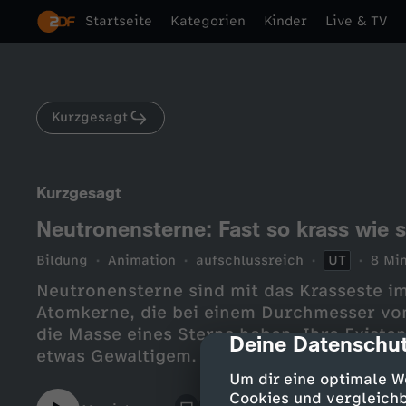
Startseite
Kategorien
Kinder
Live & TV
Kurzgesagt
Kurzgesagt
Neutronensterne: Fast so krass wie 
Bildung
Animation
aufschlussreich
UT
8 Min
Neutronensterne sind mit das Krasseste i
Atomkerne, die bei einem Durchmesser von
die Masse eines Sterns haben. Ihre Existe
Deine Datenschut
cmp-dialog-des
etwas Gewaltigem.
Um dir eine optimale W
Cookies und vergleichb