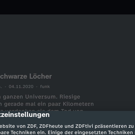
schwarze Löcher
.
04.11.2020
funk
m ganzen Universum. Riesige
 gerade mal ein paar Kilometern
nz verdanken sie dem Tod von
zeinstellungen
cription
ebsite von ZDF, ZDFheute und ZDFtivi präsentieren zu
are Techniken ein. Einige der eingesetzten Techniken