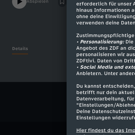
Abspielen
erforderlich für unser
hinaus Informationen a
ohne deine Einwilligung
verwenden deine Daten
Zustimmungspflichtige
• Personalisierung:
Die 
Angebot des ZDF an dic
Details
personalisieren wir au
ZDFtivi. Daten von Dri
• Social Media und ext
Anbietern. Unter ander
Ähnliche 
Du kannst entscheiden,
Bildung
A
betrifft nur dein aktu
Datenverarbeitung, für 
"Einstellungen/Ablehn
Deine Datenschutzeinst
Einstellungen widerruf
Hier findest du das Im