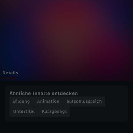
a
g
t
-
S
c
Details
h
Ähnliche Inhalte entdecken
a
Bildung
Animation
aufschlussreich
Untertitel
Kurzgesagt
u
r