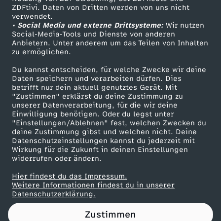
ZDFtivi. Daten von Dritten werden von uns nicht
t
Das ZDF
verwendet.
• Social Media und externe Drittsysteme:
Wir nutzen
ZDF Unternehmen
e
Social-Media-Tools und Dienste von anderen
Anbietern. Unter anderem um das Teilen von Inhalten
Karriere
zu ermöglichen.
n
Presseportal
Du kannst entscheiden, für welche Zwecke wir deine
ZDF goes Schule
Daten speichern und verarbeiten dürfen. Dies
–
betrifft nur dein aktuell genutztes Gerät. Mit
Werbefernsehen
"Zustimmen" erklärst du deine Zustimmung zu
V
unserer Datenverarbeitung, für die wir deine
Mainzelmännchen
Einwilligung benötigen. Oder du legst unter
"Einstellungen/Ablehnen" fest, welchen Zwecken du
e
deine Zustimmung gibst und welchen nicht. Deine
Datenschutzeinstellungen kannst du jederzeit mit
Wirkung für die Zukunft in deinen Einstellungen
r
widerrufen oder ändern.
n
Hier findest du das Impressum.
Partner
Weitere Informationen findest du in unserer
Datenschutzerklärung.
a
Zustimmen