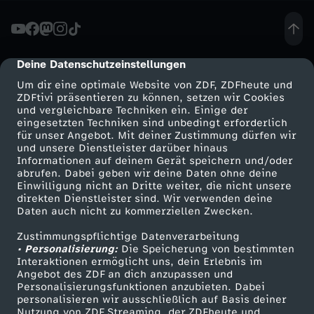
i
g
Deine Datenschutzeinstellungen
cmp-dialog-description
Um dir eine optimale Website von ZDF, ZDFheute und
e
ZDFtivi präsentieren zu können, setzen wir Cookies
und vergleichbare Techniken ein. Einige der
eingesetzten Techniken sind unbedingt erforderlich
P
für unser Angebot. Mit deiner Zustimmung dürfen wir
Mehr ZDF
Service
und unsere Dienstleister darüber hinaus
a
Informationen auf deinem Gerät speichern und/oder
ZDF-Apps
ZDFmitreden
abrufen. Dabei geben wir deine Daten ohne deine
Einwilligung nicht an Dritte weiter, die nicht unsere
r
Smart TV
Kontakt zum ZDF
direkten Dienstleister sind. Wir verwenden deine
Daten auch nicht zu kommerziellen Zwecken.
ZDFtext
Tickets
a
Zustimmungspflichtige Datenverarbeitung
Livestreams
Zuschauerservice
• Personalisierung:
Die Speicherung von bestimmten
s
Sendungen A-Z
Hilfe
Interaktionen ermöglicht uns, dein Erlebnis im
Angebot des ZDF an dich anzupassen und
TV-Programm
Personalisierungsfunktionen anzubieten. Dabei
i
personalisieren wir ausschließlich auf Basis deiner
Nutzung von ZDF Streaming, der ZDFheute und