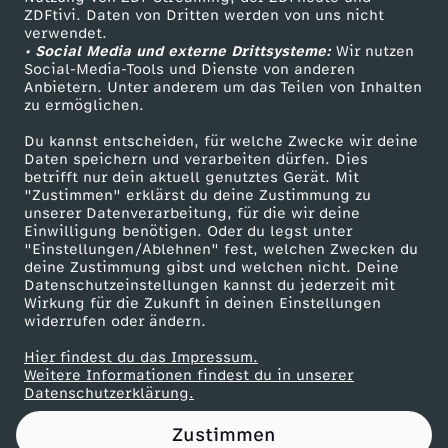
ZDFtivi. Daten von Dritten werden von uns nicht
n
Das ZDF
verwendet.
• Social Media und externe Drittsysteme:
Wir nutzen
ZDF Unternehmen
e
Social-Media-Tools und Dienste von anderen
Anbietern. Unter anderem um das Teilen von Inhalten
Karriere
zu ermöglichen.
r
Presseportal
Du kannst entscheiden, für welche Zwecke wir deine
ZDF goes Schule
Daten speichern und verarbeiten dürfen. Dies
g
betrifft nur dein aktuell genutztes Gerät. Mit
Werbefernsehen
"Zustimmen" erklärst du deine Zustimmung zu
i
unserer Datenverarbeitung, für die wir deine
Mainzelmännchen
Einwilligung benötigen. Oder du legst unter
"Einstellungen/Ablehnen" fest, welchen Zwecken du
e
deine Zustimmung gibst und welchen nicht. Deine
Datenschutzeinstellungen kannst du jederzeit mit
Wirkung für die Zukunft in deinen Einstellungen
&
widerrufen oder ändern.
E
Hier findest du das Impressum.
Partner
Weitere Informationen findest du in unserer
Datenschutzerklärung.
n
Zustimmen