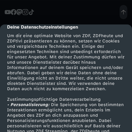
e
b
Deine Datenschutzeinstellungen
cmp-dialog-description
Um dir eine optimale Website von ZDF, ZDFheute und
s
ZDFtivi präsentieren zu können, setzen wir Cookies
und vergleichbare Techniken ein. Einige der
eingesetzten Techniken sind unbedingt erforderlich
t
für unser Angebot. Mit deiner Zustimmung dürfen wir
Mehr ZDF
Service
und unsere Dienstleister darüber hinaus
d
Informationen auf deinem Gerät speichern und/oder
ZDF-Apps
ZDFmitreden
abrufen. Dabei geben wir deine Daten ohne deine
Einwilligung nicht an Dritte weiter, die nicht unsere
u
Smart TV
Kontakt zum ZDF
direkten Dienstleister sind. Wir verwenden deine
Daten auch nicht zu kommerziellen Zwecken.
ZDFtext
Tickets
?
Zustimmungspflichtige Datenverarbeitung
Livestreams
Zuschauerservice
• Personalisierung:
Die Speicherung von bestimmten
-
Sendungen A-Z
Hilfe
Interaktionen ermöglicht uns, dein Erlebnis im
Angebot des ZDF an dich anzupassen und
TV-Programm
Personalisierungsfunktionen anzubieten. Dabei
E
personalisieren wir ausschließlich auf Basis deiner
Nutzung von ZDF Streaming, der ZDFheute und