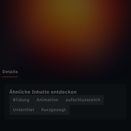
a
Wechseln zu: ZDFheute
g
t
-
W
a
Details
r
Ähnliche Inhalte entdecken
u
Bildung
Animation
aufschlussreich
Untertitel
Kurzgesagt
m
l