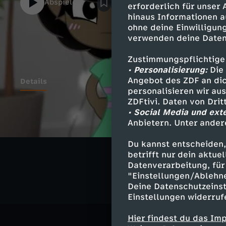
Abspielen
erforderlich für unser
hinaus Informationen a
ohne deine Einwilligung
verwenden deine Daten
Zustimmungspflichtige
• Personalisierung:
Die 
Angebot des ZDF an dic
Details
personalisieren wir au
ZDFtivi. Daten von Dri
• Social Media und ext
Anbietern. Unter ander
Ähnliche 
Du kannst entscheiden,
Comedy
A
betrifft nur dein aktu
Datenverarbeitung, für 
"Einstellungen/Ablehn
Deine Datenschutzeinst
Einstellungen widerruf
Hier findest du das Im