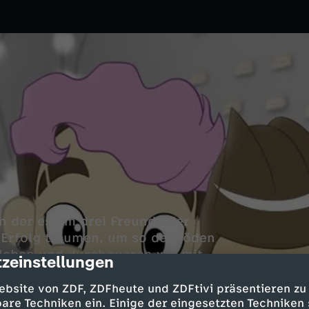
k
in der es um drei Freunde der
-Erfolg träumen, um so dem öden
erleben und durchqueren wir mit
zeinstellungen
cription
tten des YouTube-/Social Media
um groß inszenierten Drama für
ebsite von ZDF, ZDFheute und ZDFtivi präsentieren zu
are Techniken ein. Einige der eingesetzten Techniken