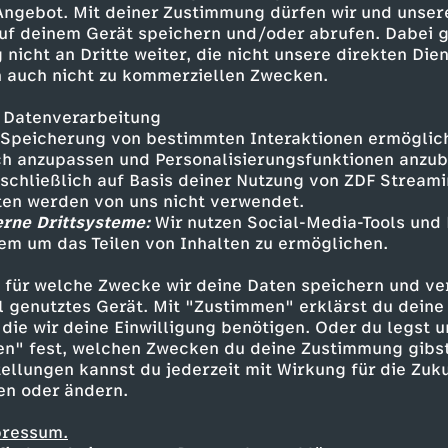
 Angebot. Mit deiner Zustimmung dürfen wir und unser
uf deinem Gerät speichern und/oder abrufen. Dabei 
 nicht an Dritte weiter, die nicht unsere direkten Dien
 auch nicht zu kommerziellen Zwecken.
 Datenverarbeitung
Speicherung von bestimmten Interaktionen ermöglicht
h anzupassen und Personalisierungsfunktionen anzub
sschließlich auf Basis deiner Nutzung von ZDF Stream
tten werden von uns nicht verwendet.
erne Drittsysteme:
Wir nutzen Social-Media-Tools und
em um das Teilen von Inhalten zu ermöglichen.
Inhalte entdecken
 für welche Zwecke wir deine Daten speichern und ver
nimation
schräg
Broadcast My Ass
ell genutztes Gerät. Mit "Zustimmen" erklärst du dein
die wir deine Einwilligung benötigen. Oder du legst u
en" fest, welchen Zwecken du deine Zustimmung gibst
ellungen kannst du jederzeit mit Wirkung für die Zuku
en oder ändern.
pressum.