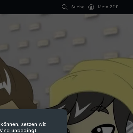
Suche
Mein ZDF
 können, setzen wir
 sind unbedingt