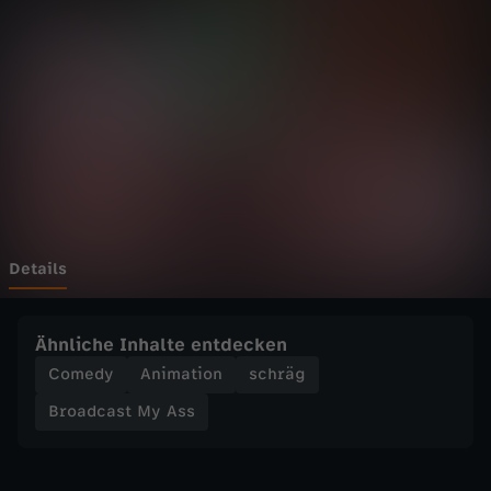
s
Wechseln zu: ZDFheute
t
M
y
A
s
Details
s
Ähnliche Inhalte entdecken
-
Comedy
Animation
schräg
Broadcast My Ass
D
e