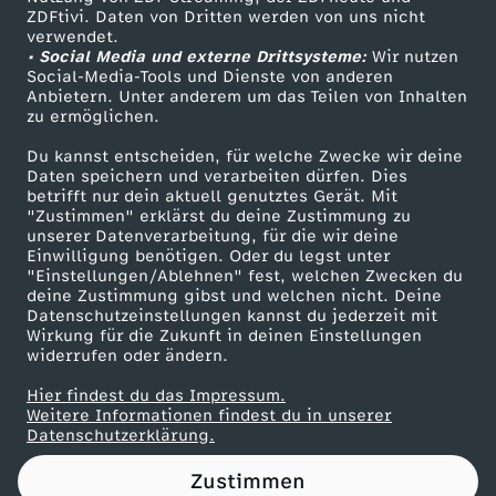
ZDFtivi. Daten von Dritten werden von uns nicht
B
Das ZDF
verwendet.
• Social Media und externe Drittsysteme:
Wir nutzen
ZDF Unternehmen
T
Social-Media-Tools und Dienste von anderen
Anbietern. Unter anderem um das Teilen von Inhalten
Karriere
zu ermöglichen.
S
Presseportal
Du kannst entscheiden, für welche Zwecke wir deine
ZDF goes Schule
Daten speichern und verarbeiten dürfen. Dies
-
betrifft nur dein aktuell genutztes Gerät. Mit
Werbefernsehen
"Zustimmen" erklärst du deine Zustimmung zu
T
unserer Datenverarbeitung, für die wir deine
Mainzelmännchen
Einwilligung benötigen. Oder du legst unter
"Einstellungen/Ablehnen" fest, welchen Zwecken du
e
deine Zustimmung gibst und welchen nicht. Deine
Datenschutzeinstellungen kannst du jederzeit mit
Wirkung für die Zukunft in deinen Einstellungen
a
widerrufen oder ändern.
s
Hier findest du das Impressum.
Partner
Weitere Informationen findest du in unserer
Datenschutzerklärung.
e
Zustimmen