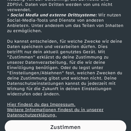
ZDFtivi. Daten von Dritten werden von uns nicht
z
Das ZDF
verwendet.
• Social Media und externe Drittsysteme:
Wir nutzen
ZDF Unternehmen
e
Social-Media-Tools und Dienste von anderen
Anbietern. Unter anderem um das Teilen von Inhalten
Karriere
zu ermöglichen.
r
Presseportal
Du kannst entscheiden, für welche Zwecke wir deine
ZDF goes Schule
Daten speichern und verarbeiten dürfen. Dies
s
betrifft nur dein aktuell genutztes Gerät. Mit
Werbefernsehen
"Zustimmen" erklärst du deine Zustimmung zu
t
unserer Datenverarbeitung, für die wir deine
Mainzelmännchen
Einwilligung benötigen. Oder du legst unter
"Einstellungen/Ablehnen" fest, welchen Zwecken du
ö
deine Zustimmung gibst und welchen nicht. Deine
Datenschutzeinstellungen kannst du jederzeit mit
Wirkung für die Zukunft in deinen Einstellungen
r
widerrufen oder ändern.
e
Hier findest du das Impressum.
Partner
Weitere Informationen findest du in unserer
Datenschutzerklärung.
n
Zustimmen