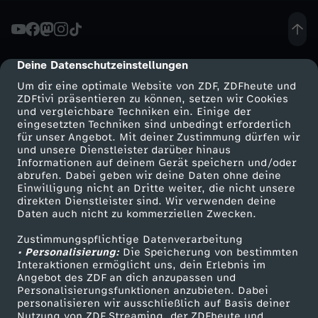
y
-
Deine Datenschutzeinstellungen
cmp-dialog-description
Um dir eine optimale Website von ZDF, ZDFheute und
S
ZDFtivi präsentieren zu können, setzen wir Cookies
und vergleichbare Techniken ein. Einige der
eingesetzten Techniken sind unbedingt erforderlich
t
für unser Angebot. Mit deiner Zustimmung dürfen wir
Mehr ZDF
Service
und unsere Dienstleister darüber hinaus
a
Informationen auf deinem Gerät speichern und/oder
ZDF-Apps
ZDFmitreden
abrufen. Dabei geben wir deine Daten ohne deine
Einwilligung nicht an Dritte weiter, die nicht unsere
l
Smart TV
Kontakt zum ZDF
direkten Dienstleister sind. Wir verwenden deine
Daten auch nicht zu kommerziellen Zwecken.
ZDFtext
Tickets
k
Zustimmungspflichtige Datenverarbeitung
Livestreams
Zuschauerservice
• Personalisierung:
Die Speicherung von bestimmten
e
Sendungen A-Z
Hilfe
Interaktionen ermöglicht uns, dein Erlebnis im
Angebot des ZDF an dich anzupassen und
TV-Programm
Personalisierungsfunktionen anzubieten. Dabei
r
personalisieren wir ausschließlich auf Basis deiner
Nutzung von ZDF Streaming, der ZDFheute und