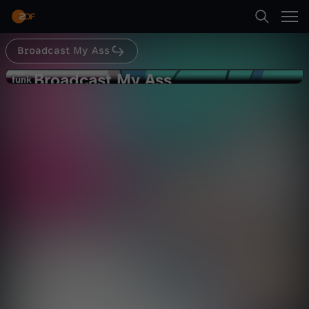
Abspielen
Generation Z geht, die vom großen Online-
Erfolg träumen, um so dem öden Dorfleben zu
entfliehen. Auf ihrer Reise erleben und
durchqueren wir mit ihnen alle schönen und
Broadcast My Ass
grauenvollen Facetten des YouTube-/Social
Zurück
Media Kosmos – vom Online-Populismus bis hin
Broadcast My Ass
B
funk
zum groß inszenierten Drama für die
funk
Klicks.#BMA ist ein Serie von darkviktory:
Gay-Stalker zerstören mein Leben
http://youtube.com/darkviktoryMusic by 24-7
r
?️‍??️
sound (http://www.24-7sound.com/)voices:
Comedy
Animation
schräg
darkviktory - Timmy/Knaller/ForgeMyriam
McFly – Lana Gong Bao - SteinChristian Zeiger -
o
Armi/LeggiKostas Kind - KevinFrancis Dichmann
- SanaHorrorKissen - Karen-MomRieker Werner -
Abspielen
a
AngelDerMiep - RandomsJoey's Jungle -
BrainSandra Heise - Natsu/RandomsYato
Damnson - Sane/RandomsAnimation: darkviktory
d
studios
Mehr
c
a