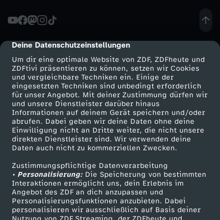
f
r
Deine Datenschutzeinstellungen
cmp-dialog-description
Um dir eine optimale Website von ZDF, ZDFheute und
e
ZDFtivi präsentieren zu können, setzen wir Cookies
und vergleichbare Techniken ein. Einige der
eingesetzten Techniken sind unbedingt erforderlich
i
für unser Angebot. Mit deiner Zustimmung dürfen wir
Mehr ZDF
Service
und unsere Dienstleister darüber hinaus
w
Informationen auf deinem Gerät speichern und/oder
ZDF-Apps
ZDFmitreden
abrufen. Dabei geben wir deine Daten ohne deine
Einwilligung nicht an Dritte weiter, die nicht unsere
i
Smart TV
Kontakt zum ZDF
direkten Dienstleister sind. Wir verwenden deine
Daten auch nicht zu kommerziellen Zwecken.
ZDFtext
Tickets
l
Zustimmungspflichtige Datenverarbeitung
Livestreams
Zuschauerservice
• Personalisierung:
Die Speicherung von bestimmten
l
Sendungen A-Z
Hilfe
Interaktionen ermöglicht uns, dein Erlebnis im
Angebot des ZDF an dich anzupassen und
TV-Programm
Personalisierungsfunktionen anzubieten. Dabei
i
personalisieren wir ausschließlich auf Basis deiner
Nutzung von ZDF Streaming, der ZDFheute und