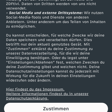
ZDFtivi. Daten von Dritten werden von uns nicht
g
Das ZDF
verwendet.
• Social Media und externe Drittsysteme:
Wir nutzen
ZDF Unternehmen
a
Social-Media-Tools und Dienste von anderen
Anbietern. Unter anderem um das Teilen von Inhalten
Karriere
zu ermöglichen.
l
Presseportal
Du kannst entscheiden, für welche Zwecke wir deine
ZDF goes Schule
Daten speichern und verarbeiten dürfen. Dies
s
betrifft nur dein aktuell genutztes Gerät. Mit
Werbefernsehen
"Zustimmen" erklärst du deine Zustimmung zu
S
unserer Datenverarbeitung, für die wir deine
Mainzelmännchen
Einwilligung benötigen. Oder du legst unter
"Einstellungen/Ablehnen" fest, welchen Zwecken du
C
deine Zustimmung gibst und welchen nicht. Deine
Datenschutzeinstellungen kannst du jederzeit mit
Wirkung für die Zukunft in deinen Einstellungen
H
widerrufen oder ändern.
W
Hier findest du das Impressum.
Partner
Weitere Informationen findest du in unserer
Datenschutzerklärung.
U
Zustimmen