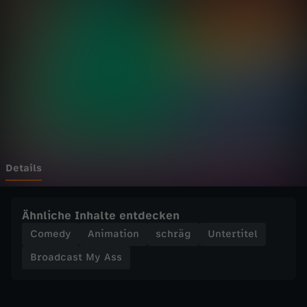
s
t
M
y
A
s
Details
s
Ähnliche Inhalte entdecken
-
Comedy
Animation
schräg
Untertitel
Broadcast My Ass
U
n