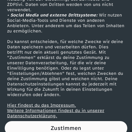
ZDFtivi. Daten von Dritten werden von uns nicht
c
Das ZDF
verwendet.
• Social Media und externe Drittsysteme:
Wir nutzen
ZDF Unternehmen
h
Social-Media-Tools und Dienste von anderen
Anbietern. Unter anderem um das Teilen von Inhalten
Karriere
zu ermöglichen.
l
Presseportal
Du kannst entscheiden, für welche Zwecke wir deine
ZDF goes Schule
Daten speichern und verarbeiten dürfen. Dies
ü
betrifft nur dein aktuell genutztes Gerät. Mit
Werbefernsehen
"Zustimmen" erklärst du deine Zustimmung zu
s
unserer Datenverarbeitung, für die wir deine
Mainzelmännchen
Einwilligung benötigen. Oder du legst unter
"Einstellungen/Ablehnen" fest, welchen Zwecken du
s
deine Zustimmung gibst und welchen nicht. Deine
Datenschutzeinstellungen kannst du jederzeit mit
Wirkung für die Zukunft in deinen Einstellungen
e
widerrufen oder ändern.
l
Hier findest du das Impressum.
Partner
Weitere Informationen findest du in unserer
Datenschutzerklärung.
z
Zustimmen