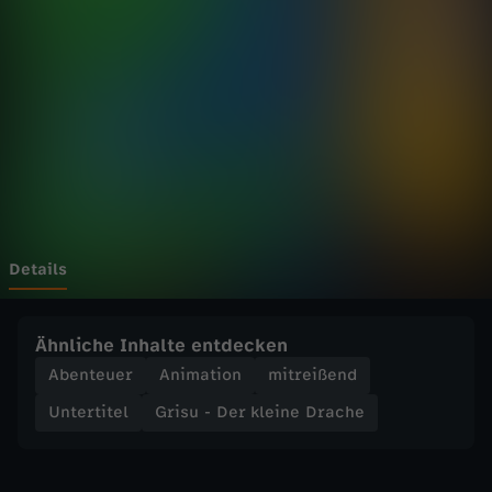
e
r
k
l
e
i
Details
n
Ähnliche Inhalte entdecken
e
Abenteuer
Animation
mitreißend
Untertitel
Grisu - Der kleine Drache
D
r