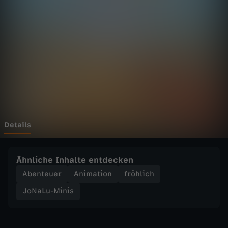
M
i
n
i
s
-
Details
A
Ähnliche Inhalte entdecken
l
Abenteuer
Animation
fröhlich
JoNaLu-Minis
l
e