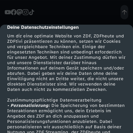
s
,
Deine Datenschutzeinstellungen
cmp-dialog-description
Um dir eine optimale Website von ZDF, ZDFheute und
w
ZDFtivi präsentieren zu können, setzen wir Cookies
und vergleichbare Techniken ein. Einige der
eingesetzten Techniken sind unbedingt erforderlich
a
für unser Angebot. Mit deiner Zustimmung dürfen wir
Mehr ZDF
Service
und unsere Dienstleister darüber hinaus
s
Informationen auf deinem Gerät speichern und/oder
ZDF-Apps
ZDFmitreden
abrufen. Dabei geben wir deine Daten ohne deine
Einwilligung nicht an Dritte weiter, die nicht unsere
r
Smart TV
Kontakt zum ZDF
direkten Dienstleister sind. Wir verwenden deine
Daten auch nicht zu kommerziellen Zwecken.
ZDFtext
Tickets
o
Zustimmungspflichtige Datenverarbeitung
Livestreams
Zuschauerservice
• Personalisierung:
Die Speicherung von bestimmten
l
Sendungen A-Z
Hilfe
Interaktionen ermöglicht uns, dein Erlebnis im
Angebot des ZDF an dich anzupassen und
TV-Programm
Personalisierungsfunktionen anzubieten. Dabei
l
personalisieren wir ausschließlich auf Basis deiner
Nutzung von ZDF Streaming, der ZDFheute und