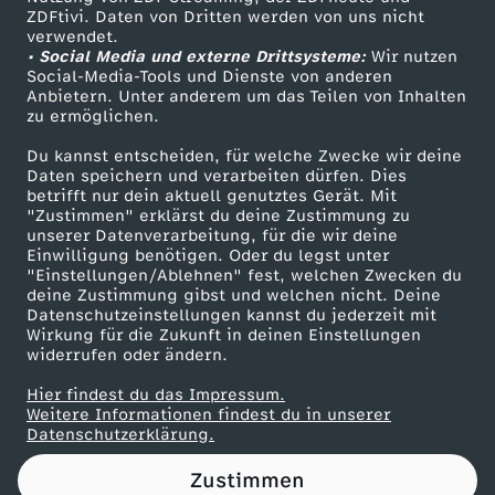
ZDFtivi. Daten von Dritten werden von uns nicht
t
Das ZDF
verwendet.
• Social Media und externe Drittsysteme:
Wir nutzen
ZDF Unternehmen
!
Social-Media-Tools und Dienste von anderen
Anbietern. Unter anderem um das Teilen von Inhalten
Karriere
zu ermöglichen.
Presseportal
Du kannst entscheiden, für welche Zwecke wir deine
ZDF goes Schule
Daten speichern und verarbeiten dürfen. Dies
betrifft nur dein aktuell genutztes Gerät. Mit
Werbefernsehen
"Zustimmen" erklärst du deine Zustimmung zu
unserer Datenverarbeitung, für die wir deine
Mainzelmännchen
Einwilligung benötigen. Oder du legst unter
"Einstellungen/Ablehnen" fest, welchen Zwecken du
deine Zustimmung gibst und welchen nicht. Deine
Datenschutzeinstellungen kannst du jederzeit mit
Wirkung für die Zukunft in deinen Einstellungen
widerrufen oder ändern.
Hier findest du das Impressum.
Partner
Weitere Informationen findest du in unserer
Datenschutzerklärung.
Zustimmen