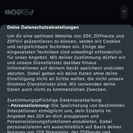
e
s
Deine Datenschutzeinstellungen
cmp-dialog-description
Um dir eine optimale Website von ZDF, ZDFheute und
c
ZDFtivi präsentieren zu können, setzen wir Cookies
und vergleichbare Techniken ein. Einige der
eingesetzten Techniken sind unbedingt erforderlich
h
für unser Angebot. Mit deiner Zustimmung dürfen wir
Mehr ZDF
Service
und unsere Dienstleister darüber hinaus
e
Informationen auf deinem Gerät speichern und/oder
ZDF-Apps
ZDFmitreden
abrufen. Dabei geben wir deine Daten ohne deine
Einwilligung nicht an Dritte weiter, die nicht unsere
n
Smart TV
Kontakt zum ZDF
direkten Dienstleister sind. Wir verwenden deine
Daten auch nicht zu kommerziellen Zwecken.
ZDFtext
Tickets
k
Zustimmungspflichtige Datenverarbeitung
Livestreams
Zuschauerservice
• Personalisierung:
Die Speicherung von bestimmten
Sendungen A-Z
Hilfe
Interaktionen ermöglicht uns, dein Erlebnis im
Angebot des ZDF an dich anzupassen und
TV-Programm
Personalisierungsfunktionen anzubieten. Dabei
personalisieren wir ausschließlich auf Basis deiner
Nutzung von ZDF Streaming, der ZDFheute und