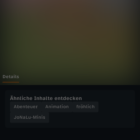
M
Wechseln zu: ZDFheute
i
n
i
s
-
Details
D
Ähnliche Inhalte entdecken
a
Abenteuer
Animation
fröhlich
JoNaLu-Minis
s
G