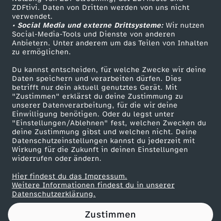
ZDFtivi. Daten von Dritten werden von uns nicht
Das ZDF
verwendet.
• Social Media und externe Drittsysteme:
Wir nutzen
ZDF Unternehmen
Social-Media-Tools und Dienste von anderen
Anbietern. Unter anderem um das Teilen von Inhalten
Karriere
zu ermöglichen.
Presseportal
Du kannst entscheiden, für welche Zwecke wir deine
ZDF goes Schule
Daten speichern und verarbeiten dürfen. Dies
betrifft nur dein aktuell genutztes Gerät. Mit
Werbefernsehen
"Zustimmen" erklärst du deine Zustimmung zu
unserer Datenverarbeitung, für die wir deine
Mainzelmännchen
Einwilligung benötigen. Oder du legst unter
"Einstellungen/Ablehnen" fest, welchen Zwecken du
deine Zustimmung gibst und welchen nicht. Deine
Datenschutzeinstellungen kannst du jederzeit mit
Wirkung für die Zukunft in deinen Einstellungen
widerrufen oder ändern.
Hier findest du das Impressum.
Partner
Weitere Informationen findest du in unserer
Datenschutzerklärung.
Zustimmen