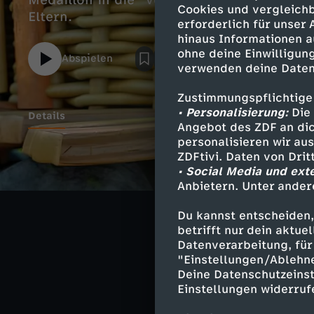
Medaillon in die "verfluchte Höhle". Sein 
Cookies und vergleichb
Eltern.
erforderlich für unser
hinaus Informationen a
ohne deine Einwilligung
Abspielen
verwenden deine Daten
Zustimmungspflichtige
• Personalisierung:
Die 
Details
Angebot des ZDF an dic
personalisieren wir au
ZDFtivi. Daten von Dri
• Social Media und ext
Ähnliche 
Anbietern. Unter ander
Fantasy
A
Du kannst entscheiden,
betrifft nur dein aktu
Klincus - Di
Datenverarbeitung, für 
"Einstellungen/Ablehn
Deine Datenschutzeinst
Einstellungen widerruf