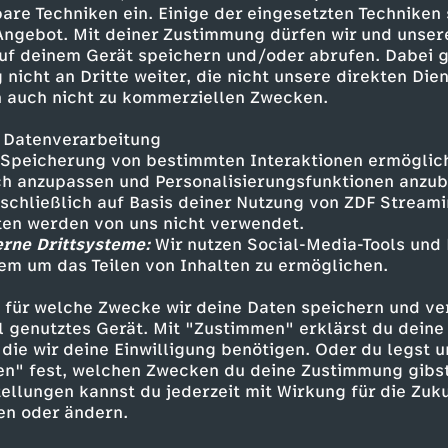
einziges Andenken an seine
are Techniken ein. Einige der eingesetzten Techniken
 Angebot. Mit deiner Zustimmung dürfen wir und unser
uf deinem Gerät speichern und/oder abrufen. Dabei 
 nicht an Dritte weiter, die nicht unsere direkten Dien
 auch nicht zu kommerziellen Zwecken.
 Datenverarbeitung
Speicherung von bestimmten Interaktionen ermöglicht
h anzupassen und Personalisierungsfunktionen anzub
sschließlich auf Basis deiner Nutzung von ZDF Stream
tten werden von uns nicht verwendet.
erne Drittsysteme:
Wir nutzen Social-Media-Tools und
Inhalte entdecken
em um das Teilen von Inhalten zu ermöglichen.
nimation
abenteuerlich
 für welche Zwecke wir deine Daten speichern und ver
ell genutztes Gerät. Mit "Zustimmen" erklärst du dein
e fantastische Welt von Frondosa
die wir deine Einwilligung benötigen. Oder du legst u
en" fest, welchen Zwecken du deine Zustimmung gibst
ellungen kannst du jederzeit mit Wirkung für die Zuku
en oder ändern.