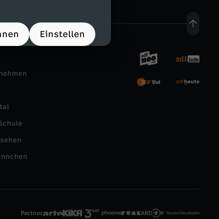
hnen
Einstellen
rnehmen
tal
Schule
nsehen
ännchen
Partner