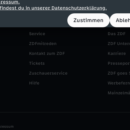
pressum.
findest du in unserer Datenschutzerklärung.
Zustimmen
Able
Service
Das ZDF
ZDFmitreden
ZDF Unte
Kontakt zum ZDF
Karriere
Tickets
Pressepor
Zuschauerservice
ZDF goes 
Hilfe
Werbefer
Mainzelm
pressum