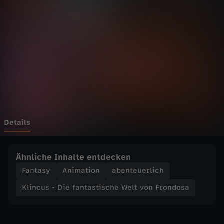
-
D
i
e
f
a
Details
n
Ähnliche Inhalte entdecken
t
Fantasy
Animation
abenteuerlich
Klincus - Die fantastische Welt von Frondosa
a
s