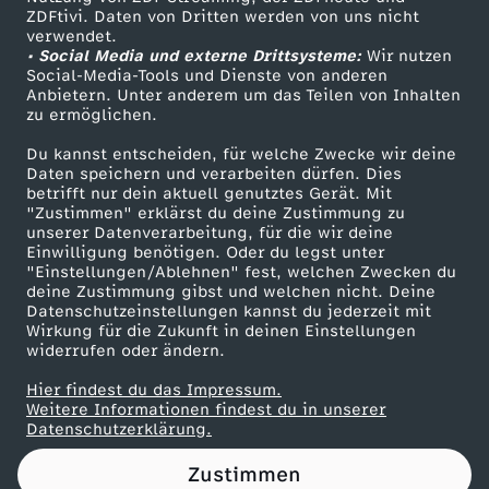
ZDFtivi. Daten von Dritten werden von uns nicht
t
Das ZDF
verwendet.
• Social Media und externe Drittsysteme:
Wir nutzen
ZDF Unternehmen
v
Social-Media-Tools und Dienste von anderen
Anbietern. Unter anderem um das Teilen von Inhalten
Karriere
zu ermöglichen.
o
Presseportal
Du kannst entscheiden, für welche Zwecke wir deine
ZDF goes Schule
Daten speichern und verarbeiten dürfen. Dies
n
betrifft nur dein aktuell genutztes Gerät. Mit
Werbefernsehen
"Zustimmen" erklärst du deine Zustimmung zu
F
unserer Datenverarbeitung, für die wir deine
Mainzelmännchen
Einwilligung benötigen. Oder du legst unter
"Einstellungen/Ablehnen" fest, welchen Zwecken du
r
deine Zustimmung gibst und welchen nicht. Deine
Datenschutzeinstellungen kannst du jederzeit mit
Wirkung für die Zukunft in deinen Einstellungen
o
widerrufen oder ändern.
n
Hier findest du das Impressum.
Partner
Weitere Informationen findest du in unserer
Datenschutzerklärung.
d
Zustimmen