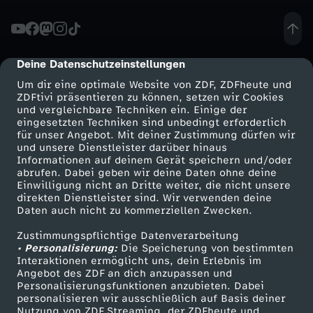
t
i
Deine Datenschutzeinstellungen
cmp-dialog-description
Um dir eine optimale Website von ZDF, ZDFheute und
s
ZDFtivi präsentieren zu können, setzen wir Cookies
und vergleichbare Techniken ein. Einige der
eingesetzten Techniken sind unbedingt erforderlich
c
für unser Angebot. Mit deiner Zustimmung dürfen wir
Mehr ZDF
Service
und unsere Dienstleister darüber hinaus
h
Informationen auf deinem Gerät speichern und/oder
ZDF-Apps
ZDFmitreden
abrufen. Dabei geben wir deine Daten ohne deine
Einwilligung nicht an Dritte weiter, die nicht unsere
e
Smart TV
Kontakt zum ZDF
direkten Dienstleister sind. Wir verwenden deine
Daten auch nicht zu kommerziellen Zwecken.
ZDFtext
Tickets
W
Zustimmungspflichtige Datenverarbeitung
Livestreams
Zuschauerservice
• Personalisierung:
Die Speicherung von bestimmten
e
Sendungen A-Z
Hilfe
Interaktionen ermöglicht uns, dein Erlebnis im
Angebot des ZDF an dich anzupassen und
TV-Programm
Personalisierungsfunktionen anzubieten. Dabei
l
personalisieren wir ausschließlich auf Basis deiner
Nutzung von ZDF Streaming, der ZDFheute und