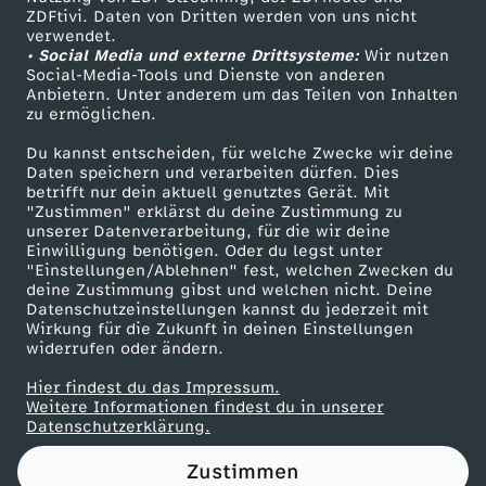
ZDFtivi. Daten von Dritten werden von uns nicht
t
Das ZDF
verwendet.
• Social Media und externe Drittsysteme:
Wir nutzen
ZDF Unternehmen
v
Social-Media-Tools und Dienste von anderen
Anbietern. Unter anderem um das Teilen von Inhalten
Karriere
zu ermöglichen.
o
Presseportal
Du kannst entscheiden, für welche Zwecke wir deine
ZDF goes Schule
Daten speichern und verarbeiten dürfen. Dies
n
betrifft nur dein aktuell genutztes Gerät. Mit
Werbefernsehen
"Zustimmen" erklärst du deine Zustimmung zu
F
unserer Datenverarbeitung, für die wir deine
Mainzelmännchen
Einwilligung benötigen. Oder du legst unter
"Einstellungen/Ablehnen" fest, welchen Zwecken du
r
deine Zustimmung gibst und welchen nicht. Deine
Datenschutzeinstellungen kannst du jederzeit mit
Wirkung für die Zukunft in deinen Einstellungen
o
widerrufen oder ändern.
n
Hier findest du das Impressum.
Partner
Weitere Informationen findest du in unserer
Datenschutzerklärung.
d
Zustimmen