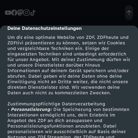
t
i
Deine Datenschutzeinstellungen
cmp-dialog-description
Um dir eine optimale Website von ZDF, ZDFheute und
s
ZDFtivi präsentieren zu können, setzen wir Cookies
und vergleichbare Techniken ein. Einige der
eingesetzten Techniken sind unbedingt erforderlich
c
für unser Angebot. Mit deiner Zustimmung dürfen wir
Mehr ZDF
Service
und unsere Dienstleister darüber hinaus
h
Informationen auf deinem Gerät speichern und/oder
ZDF-Apps
ZDFmitreden
abrufen. Dabei geben wir deine Daten ohne deine
Einwilligung nicht an Dritte weiter, die nicht unsere
e
Smart TV
Kontakt zum ZDF
direkten Dienstleister sind. Wir verwenden deine
Daten auch nicht zu kommerziellen Zwecken.
ZDFtext
Tickets
W
Zustimmungspflichtige Datenverarbeitung
Livestreams
Zuschauerservice
• Personalisierung:
Die Speicherung von bestimmten
e
Sendungen A-Z
Hilfe
Interaktionen ermöglicht uns, dein Erlebnis im
Angebot des ZDF an dich anzupassen und
TV-Programm
Personalisierungsfunktionen anzubieten. Dabei
l
personalisieren wir ausschließlich auf Basis deiner
Nutzung von ZDF Streaming, der ZDFheute und