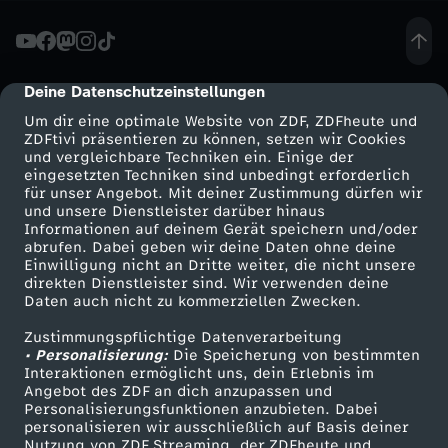
e
n
Deine Datenschutzeinstellungen
cmp-dialog-description
Um dir eine optimale Website von ZDF, ZDFheute und
i
ZDFtivi präsentieren zu können, setzen wir Cookies
und vergleichbare Techniken ein. Einige der
eingesetzten Techniken sind unbedingt erforderlich
m
für unser Angebot. Mit deiner Zustimmung dürfen wir
Mehr ZDF
Service
und unsere Dienstleister darüber hinaus
B
Informationen auf deinem Gerät speichern und/oder
ZDF-Apps
ZDFmitreden
abrufen. Dabei geben wir deine Daten ohne deine
Einwilligung nicht an Dritte weiter, die nicht unsere
a
Smart TV
Kontakt zum ZDF
direkten Dienstleister sind. Wir verwenden deine
Daten auch nicht zu kommerziellen Zwecken.
ZDFtext
Tickets
u
Zustimmungspflichtige Datenverarbeitung
Livestreams
Zuschauerservice
• Personalisierung:
Die Speicherung von bestimmten
c
Sendungen A-Z
Hilfe
Interaktionen ermöglicht uns, dein Erlebnis im
Angebot des ZDF an dich anzupassen und
TV-Programm
Personalisierungsfunktionen anzubieten. Dabei
h
personalisieren wir ausschließlich auf Basis deiner
Nutzung von ZDF Streaming, der ZDFheute und