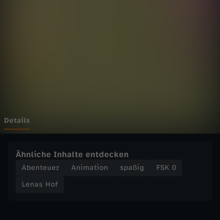
f
-
B
l
a
u
Details
b
Ähnliche Inhalte entdecken
e
Abenteuer
Animation
spaßig
FSK 0
Lenas Hof
e
r