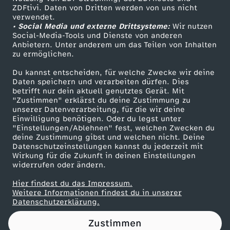
ZDFtivi. Daten von Dritten werden von uns nicht
Das ZDF
verwendet.
• Social Media und externe Drittsysteme:
Wir nutzen
ZDF Unternehmen
Social-Media-Tools und Dienste von anderen
Anbietern. Unter anderem um das Teilen von Inhalten
Karriere
zu ermöglichen.
Presseportal
Du kannst entscheiden, für welche Zwecke wir deine
ZDF goes Schule
Daten speichern und verarbeiten dürfen. Dies
betrifft nur dein aktuell genutztes Gerät. Mit
Werbefernsehen
"Zustimmen" erklärst du deine Zustimmung zu
unserer Datenverarbeitung, für die wir deine
Mainzelmännchen
Einwilligung benötigen. Oder du legst unter
"Einstellungen/Ablehnen" fest, welchen Zwecken du
deine Zustimmung gibst und welchen nicht. Deine
Datenschutzeinstellungen kannst du jederzeit mit
Wirkung für die Zukunft in deinen Einstellungen
widerrufen oder ändern.
Hier findest du das Impressum.
Partner
Weitere Informationen findest du in unserer
Datenschutzerklärung.
Zustimmen