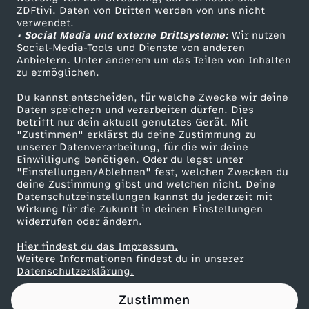
ZDFtivi. Daten von Dritten werden von uns nicht
Das ZDF
verwendet.
• Social Media und externe Drittsysteme:
Wir nutzen
ZDF Unternehmen
Social-Media-Tools und Dienste von anderen
Anbietern. Unter anderem um das Teilen von Inhalten
Karriere
zu ermöglichen.
Presseportal
Du kannst entscheiden, für welche Zwecke wir deine
ZDF goes Schule
Daten speichern und verarbeiten dürfen. Dies
betrifft nur dein aktuell genutztes Gerät. Mit
Werbefernsehen
"Zustimmen" erklärst du deine Zustimmung zu
unserer Datenverarbeitung, für die wir deine
Mainzelmännchen
Einwilligung benötigen. Oder du legst unter
"Einstellungen/Ablehnen" fest, welchen Zwecken du
deine Zustimmung gibst und welchen nicht. Deine
Datenschutzeinstellungen kannst du jederzeit mit
Wirkung für die Zukunft in deinen Einstellungen
widerrufen oder ändern.
Hier findest du das Impressum.
Partner
Weitere Informationen findest du in unserer
Datenschutzerklärung.
Zustimmen