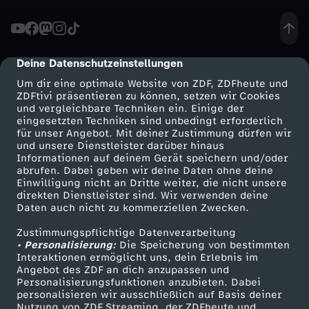
i
t
Deine Datenschutzeinstellungen
cmp-dialog-description
Um dir eine optimale Website von ZDF, ZDFheute und
d
ZDFtivi präsentieren zu können, setzen wir Cookies
und vergleichbare Techniken ein. Einige der
eingesetzten Techniken sind unbedingt erforderlich
e
für unser Angebot. Mit deiner Zustimmung dürfen wir
Mehr ZDF
Service
und unsere Dienstleister darüber hinaus
r
Informationen auf deinem Gerät speichern und/oder
ZDF-Apps
ZDFmitreden
abrufen. Dabei geben wir deine Daten ohne deine
Einwilligung nicht an Dritte weiter, die nicht unsere
A
Smart TV
Kontakt zum ZDF
direkten Dienstleister sind. Wir verwenden deine
Daten auch nicht zu kommerziellen Zwecken.
ZDFtext
Tickets
x
Zustimmungspflichtige Datenverarbeitung
Livestreams
Zuschauerservice
• Personalisierung:
Die Speicherung von bestimmten
t
Sendungen A-Z
Hilfe
Interaktionen ermöglicht uns, dein Erlebnis im
Angebot des ZDF an dich anzupassen und
TV-Programm
Personalisierungsfunktionen anzubieten. Dabei
personalisieren wir ausschließlich auf Basis deiner
Nutzung von ZDF Streaming, der ZDFheute und