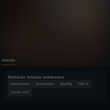
f
-
D
e
r
M
Details
a
Ähnliche Inhalte entdecken
n
Abenteuer
Animation
spaßig
FSK 0
Lenas Hof
n
m