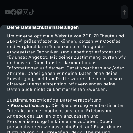
s
t
Deine Datenschutzeinstellungen
cmp-dialog-description
Um dir eine optimale Website von ZDF, ZDFheute und
ZDFtivi präsentieren zu können, setzen wir Cookies
und vergleichbare Techniken ein. Einige der
eingesetzten Techniken sind unbedingt erforderlich
für unser Angebot. Mit deiner Zustimmung dürfen wir
Mehr ZDF
Service
und unsere Dienstleister darüber hinaus
Informationen auf deinem Gerät speichern und/oder
ZDF-Apps
ZDFmitreden
abrufen. Dabei geben wir deine Daten ohne deine
Einwilligung nicht an Dritte weiter, die nicht unsere
Smart TV
Kontakt zum ZDF
direkten Dienstleister sind. Wir verwenden deine
Daten auch nicht zu kommerziellen Zwecken.
ZDFtext
Tickets
Zustimmungspflichtige Datenverarbeitung
Livestreams
Zuschauerservice
• Personalisierung:
Die Speicherung von bestimmten
Sendungen A-Z
Hilfe
Interaktionen ermöglicht uns, dein Erlebnis im
Angebot des ZDF an dich anzupassen und
TV-Programm
Personalisierungsfunktionen anzubieten. Dabei
personalisieren wir ausschließlich auf Basis deiner
Nutzung von ZDF Streaming, der ZDFheute und