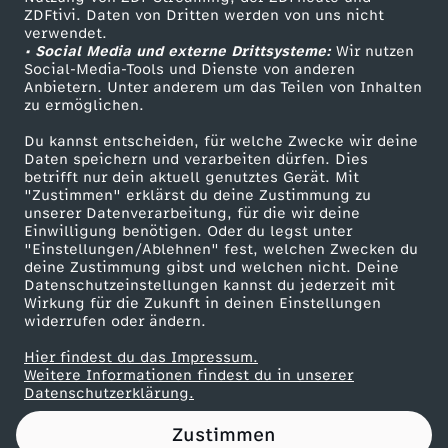
ZDFtivi. Daten von Dritten werden von uns nicht
Das ZDF
verwendet.
• Social Media und externe Drittsysteme:
Wir nutzen
ZDF Unternehmen
Social-Media-Tools und Dienste von anderen
Anbietern. Unter anderem um das Teilen von Inhalten
Karriere
zu ermöglichen.
Presseportal
Du kannst entscheiden, für welche Zwecke wir deine
ZDF goes Schule
Daten speichern und verarbeiten dürfen. Dies
betrifft nur dein aktuell genutztes Gerät. Mit
Werbefernsehen
"Zustimmen" erklärst du deine Zustimmung zu
unserer Datenverarbeitung, für die wir deine
Mainzelmännchen
Einwilligung benötigen. Oder du legst unter
"Einstellungen/Ablehnen" fest, welchen Zwecken du
deine Zustimmung gibst und welchen nicht. Deine
Datenschutzeinstellungen kannst du jederzeit mit
Wirkung für die Zukunft in deinen Einstellungen
widerrufen oder ändern.
Hier findest du das Impressum.
Partner
Weitere Informationen findest du in unserer
Datenschutzerklärung.
Zustimmen