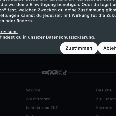
die wir deine Einwilligung benötigen. Oder du legst u
en" fest, welchen Zwecken du deine Zustimmung gibst
ellungen kannst du jederzeit mit Wirkung für die Zuku
en oder ändern.
rnsehen
pressum.
findest du in unserer Datenschutzerklärung.
Zustimmen
Able
Service
Das ZDF
ZDFmitreden
ZDF Unte
Kontakt zum ZDF
Karriere