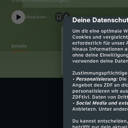
Ostervorbereitungen.
Abspielen
Deine Datenschut
cmp-dialog-des
Um dir eine optimale W
Cookies und vergleichb
erforderlich für unser
Details
hinaus Informationen a
ohne deine Einwilligung
verwenden deine Daten
Ähnliche 
Zustimmungspflichtige
• Personalisierung:
Die 
Unterhaltu
Angebot des ZDF an dic
personalisieren wir au
ZDFtivi. Daten von Dri
Weitere Ange
• Social Media und ext
Anbietern. Unter ander
Du kannst entscheiden,
Mainzelmänn
betrifft nur dein aktu