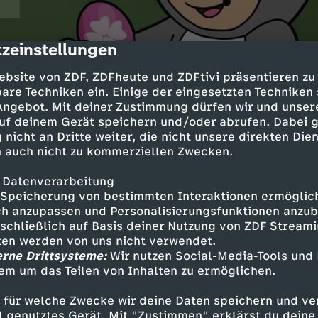
zeinstellungen
cription
ebsite von ZDF, ZDFheute und ZDFtivi präsentieren zu
are Techniken ein. Einige der eingesetzten Techniken
 Angebot. Mit deiner Zustimmung dürfen wir und unser
uf deinem Gerät speichern und/oder abrufen. Dabei 
 nicht an Dritte weiter, die nicht unsere direkten Dien
 auch nicht zu kommerziellen Zwecken.
Inhalte entdecken
 Datenverarbeitung
Speicherung von bestimmten Interaktionen ermöglicht
ng
Animation
spaßig
Mainzelmännchen
h anzupassen und Personalisierungsfunktionen anzub
sschließlich auf Basis deiner Nutzung von ZDF Stream
tten werden von uns nicht verwendet.
bote
erne Drittsysteme:
Wir nutzen Social-Media-Tools und
em um das Teilen von Inhalten zu ermöglichen.
 für welche Zwecke wir deine Daten speichern und ver
chen-Sticker
ell genutztes Gerät. Mit "Zustimmen" erklärst du dein