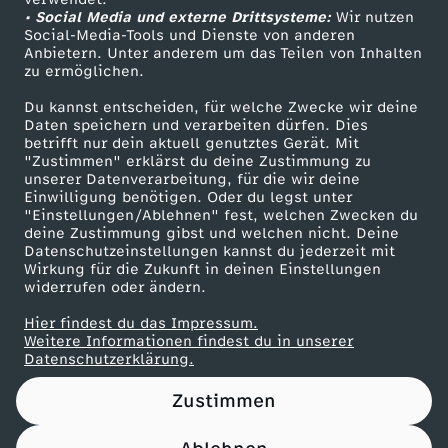
• Social Media und externe Drittsysteme:
n
Wir nutzen
ZDF Unternehmen
Social-Media-Tools und Dienste von anderen
Anbietern. Unter anderem um das Teilen von Inhalten
Karriere
n
zu ermöglichen.
Presseportal
Du kannst entscheiden, für welche Zwecke wir deine
i
ZDF goes Schule
Daten speichern und verarbeiten dürfen. Dies
betrifft nur dein aktuell genutztes Gerät. Mit
Werbefernsehen
"Zustimmen" erklärst du deine Zustimmung zu
a
unserer Datenverarbeitung, für die wir deine
Mainzelmännchen
Einwilligung benötigen. Oder du legst unter
l
"Einstellungen/Ablehnen" fest, welchen Zwecken du
deine Zustimmung gibst und welchen nicht. Deine
Datenschutzeinstellungen kannst du jederzeit mit
s
Wirkung für die Zukunft in deinen Einstellungen
widerrufen oder ändern.
P
Hier findest du das Impressum.
Partner
Weitere Informationen findest du in unserer
i
Datenschutzerklärung.
Zustimmen
z