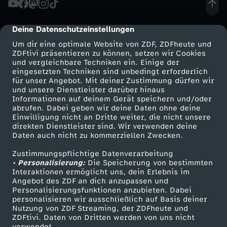
i
Deine Datenschutzeinstellungen
cmp-dialog-description
-
Um dir eine optimale Website von ZDF, ZDFheute und
ZDFtivi präsentieren zu können, setzen wir Cookies
und vergleichbare Techniken ein. Einige der
M
eingesetzten Techniken sind unbedingt erforderlich
für unser Angebot. Mit deiner Zustimmung dürfen wir
Mehr ZDF
Service
und unsere Dienstleister darüber hinaus
i
Informationen auf deinem Gerät speichern und/oder
ZDF-Apps
ZDFmitreden
abrufen. Dabei geben wir deine Daten ohne deine
n
Einwilligung nicht an Dritte weiter, die nicht unsere
Smart TV
Kontakt zum ZDF
direkten Dienstleister sind. Wir verwenden deine
Daten auch nicht zu kommerziellen Zwecken.
ZDFtext
Tickets
i
Zustimmungspflichtige Datenverarbeitung
Livestreams
Zuschauerservice
• Personalisierung:
:
Die Speicherung von bestimmten
Sendungen A-Z
Hilfe
Interaktionen ermöglicht uns, dein Erlebnis im
Angebot des ZDF an dich anzupassen und
TV-Programm
C
Personalisierungsfunktionen anzubieten. Dabei
personalisieren wir ausschließlich auf Basis deiner
Nutzung von ZDF Streaming, der ZDFheute und
o
ZDFtivi. Daten von Dritten werden von uns nicht
Das ZDF
verwendet.