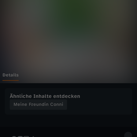
e
u
n
d
i
n
Details
C
Ähnliche Inhalte entdecken
o
Meine Freundin Conni
n
n