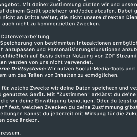
en Hunde beim Pinkeln das
 Angebot. Mit deiner Zustimmung dürfen wir und unser
m?
uf deinem Gerät speichern und/oder abrufen. Dabei 
 nicht an Dritte weiter, die nicht unsere direkten Dien
 auch nicht zu kommerziellen Zwecken.
 Datenverarbeitung
Speicherung von bestimmten Interaktionen ermöglicht
h anzupassen und Personalisierungsfunktionen anzub
sschließlich auf Basis deiner Nutzung von ZDF Stream
tten werden von uns nicht verwendet.
erne Drittsysteme:
Wir nutzen Social-Media-Tools und
em um das Teilen von Inhalten zu ermöglichen.
Inhalte entdecken
 für welche Zwecke wir deine Daten speichern und ver
nimation
lehrreich
Moin Piet
ell genutztes Gerät. Mit "Zustimmen" erklärst du dein
die wir deine Einwilligung benötigen. Oder du legst u
en" fest, welchen Zwecken du deine Zustimmung gibst
ellungen kannst du jederzeit mit Wirkung für die Zuku
en oder ändern.
pressum.