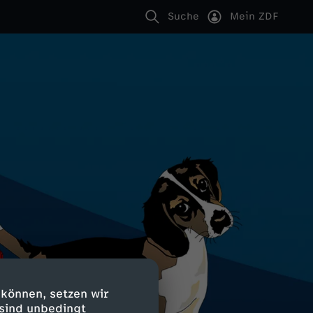
Suche
Mein ZDF
 können, setzen wir
 sind unbedingt