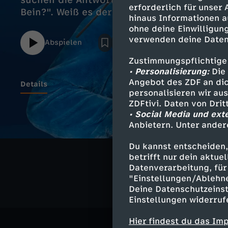
suchen die Antwort zur Frage "Warum heb
erforderlich für unser
Bein?". Weiß es der schlecht gelaunte Bau
hinaus Informationen a
ohne deine Einwilligung
verwenden deine Daten
Abspielen
Zustimmungspflichtige
• Personalisierung:
Die 
Angebot des ZDF an dic
Details
personalisieren wir au
ZDFtivi. Daten von Dri
• Social Media und ext
Anbietern. Unter ander
Ähnliche 
Du kannst entscheiden,
Bildung
A
betrifft nur dein aktu
Datenverarbeitung, für 
"Einstellungen/Ablehn
Deine Datenschutzeinst
Einstellungen widerruf
Hier findest du das Im