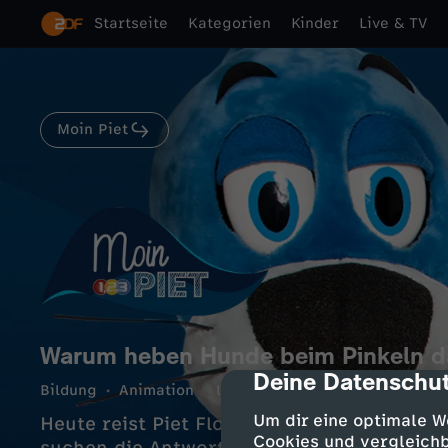
Startseite
Kategorien
Kinder
Live & TV
Moin Piet
Warum heben Hunde beim Pinkeln d
Deine Datenschut
cmp-dialog-des
Bildung
Animation
lehrreich
6 Min.
2022
ZD
Um dir eine optimale W
Heute reist Piet Flosse mit seiner Freundin
Cookies und vergleichb