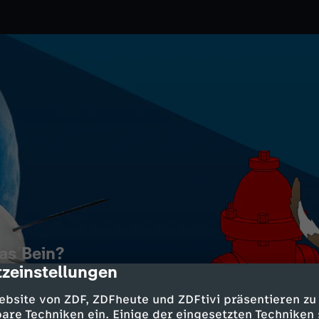
as Bein?
zeinstellungen
cription
Ftivi
ebsite von ZDF, ZDFheute und ZDFtivi präsentieren zu
 Lotti in den Hundepark. Sie
are Techniken ein. Einige der eingesetzten Techniken