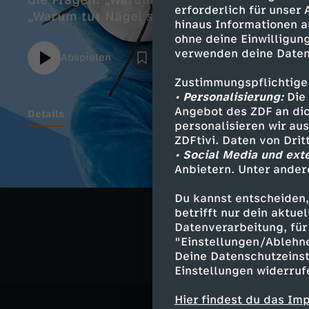
die Fragen: „Warum fallen Milchzähne aus?
erforderlich für unser
„Warum tut Nägel schneiden nicht weh?“.
hinaus Informationen a
ohne deine Einwilligung
verwenden deine Daten
Abspielen
Zustimmungspflichtige
• Personalisierung:
Die 
Angebot des ZDF an dic
Details
personalisieren wir au
ZDFtivi. Daten von Dri
• Social Media und ext
Anbietern. Unter ander
Ähnliche 
Du kannst entscheiden,
Bildung
A
betrifft nur dein aktu
Datenverarbeitung, für 
"Einstellungen/Ablehn
Deine Datenschutzeinst
Einstellungen widerruf
Hier findest du das Im