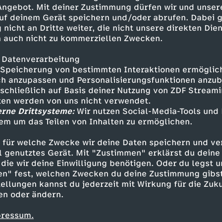
“, „Warum rülpsen wir?“ und
 Angebot. Mit deiner Zustimmung dürfen wir und unser
uf deinem Gerät speichern und/oder abrufen. Dabei 
 nicht an Dritte weiter, die nicht unsere direkten Dien
 auch nicht zu kommerziellen Zwecken.
 Datenverarbeitung
Speicherung von bestimmten Interaktionen ermöglicht
h anzupassen und Personalisierungsfunktionen anzub
sschließlich auf Basis deiner Nutzung von ZDF Stream
tten werden von uns nicht verwendet.
erne Drittsysteme:
Wir nutzen Social-Media-Tools und
em um das Teilen von Inhalten zu ermöglichen.
Inhalte entdecken
 für welche Zwecke wir deine Daten speichern und ver
nimation
lehrreich
Moin Piet
ell genutztes Gerät. Mit "Zustimmen" erklärst du dein
die wir deine Einwilligung benötigen. Oder du legst u
en" fest, welchen Zwecken du deine Zustimmung gibst
ellungen kannst du jederzeit mit Wirkung für die Zuku
en oder ändern.
pressum.