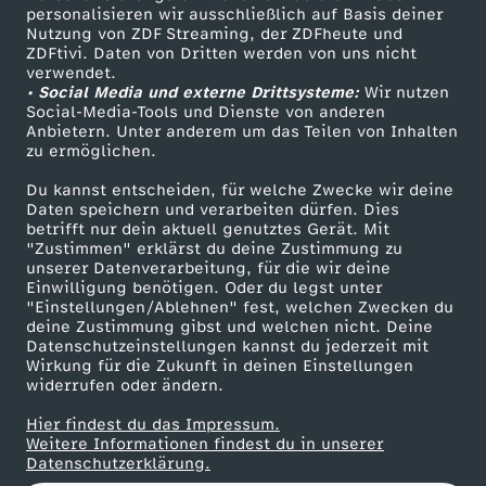
personalisieren wir ausschließlich auf Basis deiner
d
Nutzung von ZDF Streaming, der ZDFheute und
ZDFtivi. Daten von Dritten werden von uns nicht
Das ZDF
r
verwendet.
• Social Media und externe Drittsysteme:
Wir nutzen
ZDF Unternehmen
Social-Media-Tools und Dienste von anderen
a
Anbietern. Unter anderem um das Teilen von Inhalten
Karriere
zu ermöglichen.
Presseportal
t
Du kannst entscheiden, für welche Zwecke wir deine
ZDF goes Schule
Daten speichern und verarbeiten dürfen. Dies
t
betrifft nur dein aktuell genutztes Gerät. Mit
Werbefernsehen
"Zustimmen" erklärst du deine Zustimmung zu
unserer Datenverarbeitung, für die wir deine
Mainzelmännchen
e
Einwilligung benötigen. Oder du legst unter
"Einstellungen/Ablehnen" fest, welchen Zwecken du
deine Zustimmung gibst und welchen nicht. Deine
n
Datenschutzeinstellungen kannst du jederzeit mit
Wirkung für die Zukunft in deinen Einstellungen
-
widerrufen oder ändern.
Hier findest du das Impressum.
F
Partner
Weitere Informationen findest du in unserer
Datenschutzerklärung.