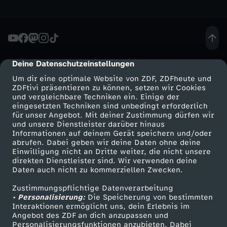
h
t
Deine Datenschutzeinstellungen
cmp-dialog-description
s
Um dir eine optimale Website von ZDF, ZDFheute und
ZDFtivi präsentieren zu können, setzen wir Cookies
f
und vergleichbare Techniken ein. Einige der
eingesetzten Techniken sind unbedingt erforderlich
ü
für unser Angebot. Mit deiner Zustimmung dürfen wir
Mehr ZDF
Service
und unsere Dienstleister darüber hinaus
Informationen auf deinem Gerät speichern und/oder
r
ZDF-Apps
ZDFmitreden
abrufen. Dabei geben wir deine Daten ohne deine
Einwilligung nicht an Dritte weiter, die nicht unsere
Smart TV
Kontakt zum ZDF
direkten Dienstleister sind. Wir verwenden deine
L
Daten auch nicht zu kommerziellen Zwecken.
ZDFtext
Tickets
a
Zustimmungspflichtige Datenverarbeitung
Livestreams
Zuschauerservice
• Personalisierung:
Die Speicherung von bestimmten
Sendungen A-Z
Hilfe
Interaktionen ermöglicht uns, dein Erlebnis im
n
Angebot des ZDF an dich anzupassen und
TV-Programm
Personalisierungsfunktionen anzubieten. Dabei