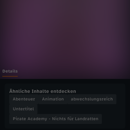
c
a
d
e
m
y
Details
-
Ähnliche Inhalte entdecken
N
Abenteuer
Animation
abwechslungsreich
Untertitel
i
Pirate Academy - Nichts für Landratten
c