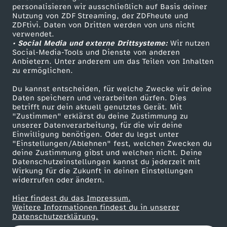
personalisieren wir ausschließlich auf Basis deiner
d
Nutzung von ZDF Streaming, der ZDFheute und
ZDFtivi. Daten von Dritten werden von uns nicht
Das ZDF
r
verwendet.
• Social Media und externe Drittsysteme:
Wir nutzen
ZDF Unternehmen
Social-Media-Tools und Dienste von anderen
a
Anbietern. Unter anderem um das Teilen von Inhalten
Karriere
zu ermöglichen.
Presseportal
t
Du kannst entscheiden, für welche Zwecke wir deine
ZDF goes Schule
Daten speichern und verarbeiten dürfen. Dies
t
betrifft nur dein aktuell genutztes Gerät. Mit
Werbefernsehen
"Zustimmen" erklärst du deine Zustimmung zu
unserer Datenverarbeitung, für die wir deine
Mainzelmännchen
e
Einwilligung benötigen. Oder du legst unter
"Einstellungen/Ablehnen" fest, welchen Zwecken du
deine Zustimmung gibst und welchen nicht. Deine
n
Datenschutzeinstellungen kannst du jederzeit mit
Wirkung für die Zukunft in deinen Einstellungen
-
widerrufen oder ändern.
Hier findest du das Impressum.
D
Partner
Weitere Informationen findest du in unserer
Datenschutzerklärung.