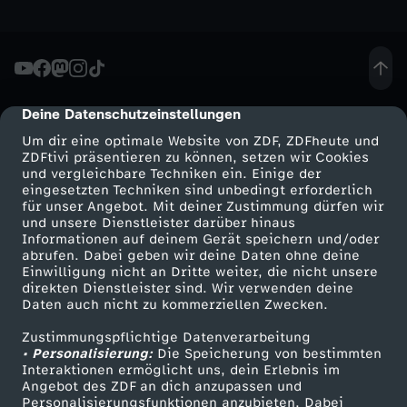
h
t
Deine Datenschutzeinstellungen
cmp-dialog-description
s
Um dir eine optimale Website von ZDF, ZDFheute und
ZDFtivi präsentieren zu können, setzen wir Cookies
f
und vergleichbare Techniken ein. Einige der
eingesetzten Techniken sind unbedingt erforderlich
ü
für unser Angebot. Mit deiner Zustimmung dürfen wir
Mehr ZDF
Service
und unsere Dienstleister darüber hinaus
Informationen auf deinem Gerät speichern und/oder
r
ZDF-Apps
ZDFmitreden
abrufen. Dabei geben wir deine Daten ohne deine
Einwilligung nicht an Dritte weiter, die nicht unsere
Smart TV
Kontakt zum ZDF
direkten Dienstleister sind. Wir verwenden deine
L
Daten auch nicht zu kommerziellen Zwecken.
ZDFtext
Tickets
a
Zustimmungspflichtige Datenverarbeitung
Livestreams
Zuschauerservice
• Personalisierung:
Die Speicherung von bestimmten
Sendungen A-Z
Hilfe
Interaktionen ermöglicht uns, dein Erlebnis im
n
Angebot des ZDF an dich anzupassen und
TV-Programm
Personalisierungsfunktionen anzubieten. Dabei