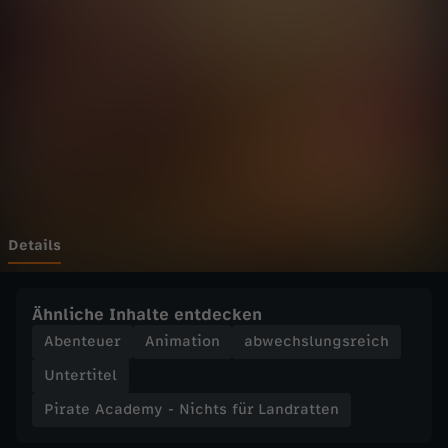
c
Wechseln zu: ZDFheute
a
d
e
m
y
Details
-
Ähnliche Inhalte entdecken
N
Abenteuer
Animation
abwechslungsreich
Untertitel
i
Pirate Academy - Nichts für Landratten
c