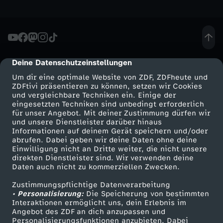
h
t
Deine Datenschutzeinstellungen
cmp-dialog-description
s
Um dir eine optimale Website von ZDF, ZDFheute und
ZDFtivi präsentieren zu können, setzen wir Cookies
f
und vergleichbare Techniken ein. Einige der
eingesetzten Techniken sind unbedingt erforderlich
ü
für unser Angebot. Mit deiner Zustimmung dürfen wir
Mehr ZDF
Service
und unsere Dienstleister darüber hinaus
Informationen auf deinem Gerät speichern und/oder
r
ZDF-Apps
ZDFmitreden
abrufen. Dabei geben wir deine Daten ohne deine
Einwilligung nicht an Dritte weiter, die nicht unsere
Smart TV
Kontakt zum ZDF
direkten Dienstleister sind. Wir verwenden deine
L
Daten auch nicht zu kommerziellen Zwecken.
ZDFtext
Tickets
a
Zustimmungspflichtige Datenverarbeitung
Livestreams
Zuschauerservice
• Personalisierung:
Die Speicherung von bestimmten
Sendungen A-Z
Hilfe
Interaktionen ermöglicht uns, dein Erlebnis im
n
Angebot des ZDF an dich anzupassen und
TV-Programm
Personalisierungsfunktionen anzubieten. Dabei