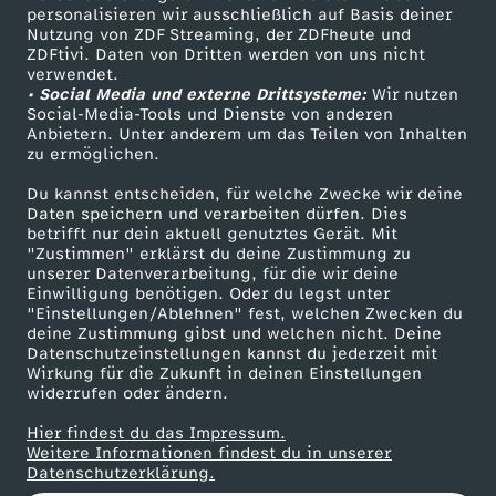
personalisieren wir ausschließlich auf Basis deiner
d
Nutzung von ZDF Streaming, der ZDFheute und
ZDFtivi. Daten von Dritten werden von uns nicht
Das ZDF
r
verwendet.
• Social Media und externe Drittsysteme:
Wir nutzen
ZDF Unternehmen
Social-Media-Tools und Dienste von anderen
a
Anbietern. Unter anderem um das Teilen von Inhalten
Karriere
zu ermöglichen.
Presseportal
t
Du kannst entscheiden, für welche Zwecke wir deine
ZDF goes Schule
Daten speichern und verarbeiten dürfen. Dies
t
betrifft nur dein aktuell genutztes Gerät. Mit
Werbefernsehen
"Zustimmen" erklärst du deine Zustimmung zu
unserer Datenverarbeitung, für die wir deine
Mainzelmännchen
e
Einwilligung benötigen. Oder du legst unter
"Einstellungen/Ablehnen" fest, welchen Zwecken du
deine Zustimmung gibst und welchen nicht. Deine
n
Datenschutzeinstellungen kannst du jederzeit mit
Wirkung für die Zukunft in deinen Einstellungen
-
widerrufen oder ändern.
Hier findest du das Impressum.
E
Partner
Weitere Informationen findest du in unserer
Datenschutzerklärung.