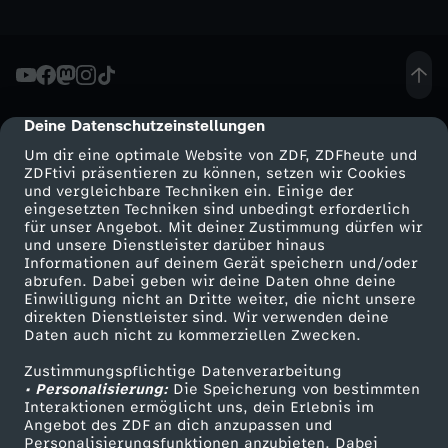
h
t
Deine Datenschutzeinstellungen
cmp-dialog-description
s
Um dir eine optimale Website von ZDF, ZDFheute und
ZDFtivi präsentieren zu können, setzen wir Cookies
f
und vergleichbare Techniken ein. Einige der
eingesetzten Techniken sind unbedingt erforderlich
ü
für unser Angebot. Mit deiner Zustimmung dürfen wir
Mehr ZDF
Service
und unsere Dienstleister darüber hinaus
Informationen auf deinem Gerät speichern und/oder
r
ZDF-Apps
ZDFmitreden
abrufen. Dabei geben wir deine Daten ohne deine
Einwilligung nicht an Dritte weiter, die nicht unsere
Smart TV
Kontakt zum ZDF
direkten Dienstleister sind. Wir verwenden deine
L
Daten auch nicht zu kommerziellen Zwecken.
ZDFtext
Tickets
a
Zustimmungspflichtige Datenverarbeitung
Livestreams
Zuschauerservice
• Personalisierung:
Die Speicherung von bestimmten
Sendungen A-Z
Hilfe
Interaktionen ermöglicht uns, dein Erlebnis im
n
Angebot des ZDF an dich anzupassen und
TV-Programm
Personalisierungsfunktionen anzubieten. Dabei