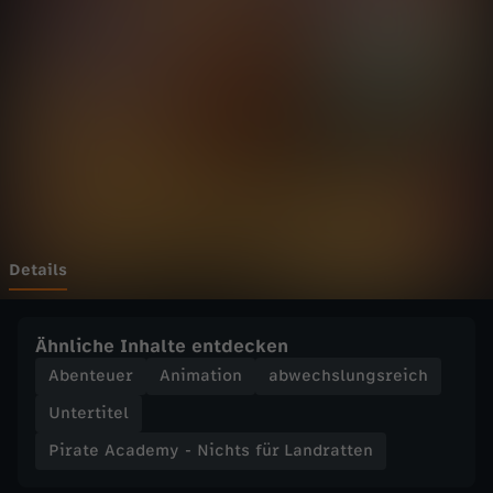
c
a
d
e
m
y
Details
-
Ähnliche Inhalte entdecken
N
Abenteuer
Animation
abwechslungsreich
Untertitel
i
Pirate Academy - Nichts für Landratten
c