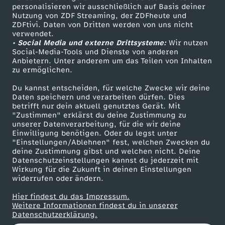
personalisieren wir ausschließlich auf Basis deiner
d
Nutzung von ZDF Streaming, der ZDFheute und
ZDFtivi. Daten von Dritten werden von uns nicht
Das ZDF
r
verwendet.
• Social Media und externe Drittsysteme:
Wir nutzen
ZDF Unternehmen
Social-Media-Tools und Dienste von anderen
a
Anbietern. Unter anderem um das Teilen von Inhalten
Karriere
zu ermöglichen.
Presseportal
t
Du kannst entscheiden, für welche Zwecke wir deine
ZDF goes Schule
Daten speichern und verarbeiten dürfen. Dies
t
betrifft nur dein aktuell genutztes Gerät. Mit
Werbefernsehen
"Zustimmen" erklärst du deine Zustimmung zu
unserer Datenverarbeitung, für die wir deine
Mainzelmännchen
e
Einwilligung benötigen. Oder du legst unter
"Einstellungen/Ablehnen" fest, welchen Zwecken du
deine Zustimmung gibst und welchen nicht. Deine
n
Datenschutzeinstellungen kannst du jederzeit mit
Wirkung für die Zukunft in deinen Einstellungen
-
widerrufen oder ändern.
Hier findest du das Impressum.
V
Partner
Weitere Informationen findest du in unserer
Datenschutzerklärung.