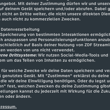
geküsst werden. Rösti steht
 Angebot. Mit deiner Zustimmung dürfen wir und unser
uf deinem Gerät speichern und/oder abrufen. Dabei 
 nicht an Dritte weiter, die nicht unsere direkten Dien
 auch nicht zu kommerziellen Zwecken.
 Datenverarbeitung
Speicherung von bestimmten Interaktionen ermöglicht
h anzupassen und Personalisierungsfunktionen anzub
sschließlich auf Basis deiner Nutzung von ZDF Stream
tten werden von uns nicht verwendet.
erne Drittsysteme:
Wir nutzen Social-Media-Tools und
em um das Teilen von Inhalten zu ermöglichen.
Inhalte entdecken
 für welche Zwecke wir deine Daten speichern und ver
ell genutztes Gerät. Mit "Zustimmen" erklärst du dein
die wir deine Einwilligung benötigen. Oder du legst u
en" fest, welchen Zwecken du deine Zustimmung gibst
ellungen kannst du jederzeit mit Wirkung für die Zuku
en oder ändern.
pressum.