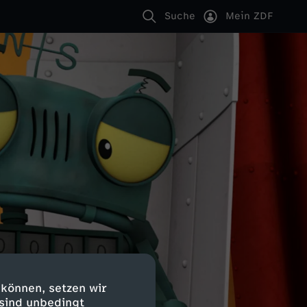
Suche
Mein ZDF
 können, setzen wir
 sind unbedingt