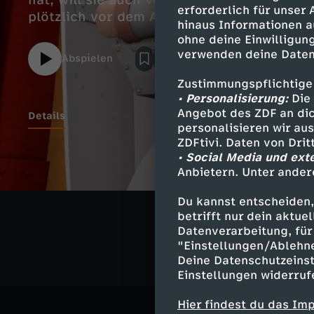
hat, will sie auch von einem Prinzen wach
erforderlich für unser
plötzlich vor dem Altar!
hinaus Informationen a
ohne deine Einwilligung
verwenden deine Daten
Abspielen
Zustimmungspflichtige
• Personalisierung:
Die 
Angebot des ZDF an dic
Details
personalisieren wir au
ZDFtivi. Daten von Dri
• Social Media und ext
Anbietern. Unter ander
Ähnliche 
Du kannst entscheiden,
Ritter Rost
betrifft nur dein aktu
Datenverarbeitung, für 
"Einstellungen/Ablehn
Deine Datenschutzeinst
Einstellungen widerruf
Hier findest du das Im