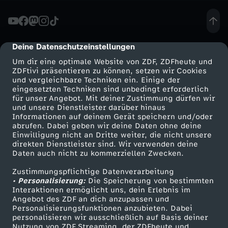
o
h
Deine Datenschutzeinstellungen
cmp-dialog-description
Um dir eine optimale Website von ZDF, ZDFheute und
r
ZDFtivi präsentieren zu können, setzen wir Cookies
und vergleichbare Techniken ein. Einige der
eingesetzten Techniken sind unbedingt erforderlich
v
für unser Angebot. Mit deiner Zustimmung dürfen wir
Mehr ZDF
Service
und unsere Dienstleister darüber hinaus
o
Informationen auf deinem Gerät speichern und/oder
ZDF-Apps
ZDFmitreden
abrufen. Dabei geben wir deine Daten ohne deine
Einwilligung nicht an Dritte weiter, die nicht unsere
n
Smart TV
Kontakt zum ZDF
direkten Dienstleister sind. Wir verwenden deine
Daten auch nicht zu kommerziellen Zwecken.
ZDFtext
Tickets
S
Zustimmungspflichtige Datenverarbeitung
Livestreams
Zuschauerservice
• Personalisierung:
Die Speicherung von bestimmten
h
Sendungen A-Z
Hilfe
Interaktionen ermöglicht uns, dein Erlebnis im
Angebot des ZDF an dich anzupassen und
TV-Programm
Personalisierungsfunktionen anzubieten. Dabei
e
personalisieren wir ausschließlich auf Basis deiner
Nutzung von ZDF Streaming, der ZDFheute und