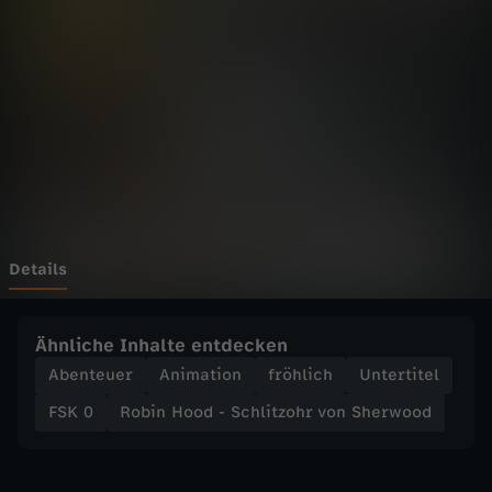
o
d
-
S
c
h
Details
l
Ähnliche Inhalte entdecken
i
Abenteuer
Animation
fröhlich
Untertitel
FSK 0
Robin Hood - Schlitzohr von Sherwood
t
z