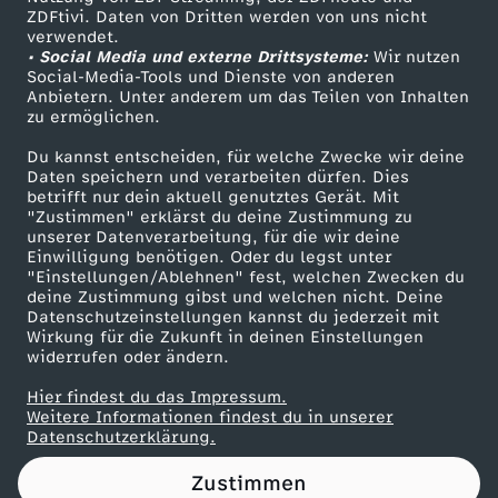
ZDFtivi. Daten von Dritten werden von uns nicht
r
Das ZDF
verwendet.
• Social Media und externe Drittsysteme:
Wir nutzen
ZDF Unternehmen
w
Social-Media-Tools und Dienste von anderen
Anbietern. Unter anderem um das Teilen von Inhalten
Karriere
zu ermöglichen.
o
Presseportal
Du kannst entscheiden, für welche Zwecke wir deine
ZDF goes Schule
Daten speichern und verarbeiten dürfen. Dies
o
betrifft nur dein aktuell genutztes Gerät. Mit
Werbefernsehen
"Zustimmen" erklärst du deine Zustimmung zu
d
unserer Datenverarbeitung, für die wir deine
Mainzelmännchen
Einwilligung benötigen. Oder du legst unter
"Einstellungen/Ablehnen" fest, welchen Zwecken du
-
deine Zustimmung gibst und welchen nicht. Deine
Datenschutzeinstellungen kannst du jederzeit mit
Wirkung für die Zukunft in deinen Einstellungen
K
widerrufen oder ändern.
a
Hier findest du das Impressum.
Partner
Weitere Informationen findest du in unserer
Datenschutzerklärung.
t
Zustimmen