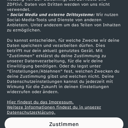
ZDFtivi. Daten von Dritten werden von uns nicht
r
Das ZDF
verwendet.
• Social Media und externe Drittsysteme:
Wir nutzen
ZDF Unternehmen
w
Social-Media-Tools und Dienste von anderen
Anbietern. Unter anderem um das Teilen von Inhalten
Karriere
zu ermöglichen.
o
Presseportal
Du kannst entscheiden, für welche Zwecke wir deine
ZDF goes Schule
Daten speichern und verarbeiten dürfen. Dies
o
betrifft nur dein aktuell genutztes Gerät. Mit
Werbefernsehen
"Zustimmen" erklärst du deine Zustimmung zu
d
unserer Datenverarbeitung, für die wir deine
Mainzelmännchen
Einwilligung benötigen. Oder du legst unter
"Einstellungen/Ablehnen" fest, welchen Zwecken du
-
deine Zustimmung gibst und welchen nicht. Deine
Datenschutzeinstellungen kannst du jederzeit mit
Wirkung für die Zukunft in deinen Einstellungen
P
widerrufen oder ändern.
r
Hier findest du das Impressum.
Partner
Weitere Informationen findest du in unserer
Datenschutzerklärung.
i
Zustimmen