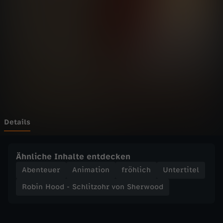
o
d
-
S
c
h
Details
l
Ähnliche Inhalte entdecken
i
Abenteuer
Animation
fröhlich
Untertitel
Robin Hood - Schlitzohr von Sherwood
t
z