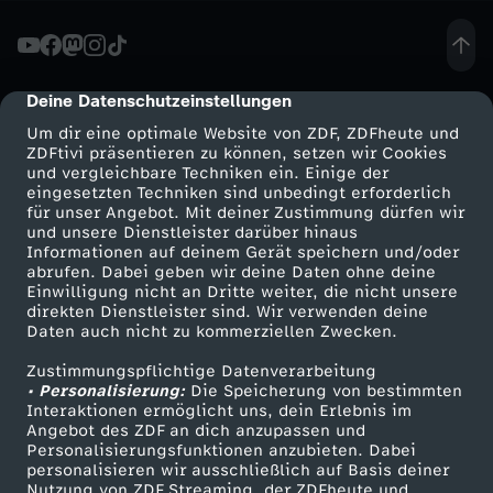
o
h
Deine Datenschutzeinstellungen
cmp-dialog-description
Um dir eine optimale Website von ZDF, ZDFheute und
r
ZDFtivi präsentieren zu können, setzen wir Cookies
und vergleichbare Techniken ein. Einige der
eingesetzten Techniken sind unbedingt erforderlich
v
für unser Angebot. Mit deiner Zustimmung dürfen wir
Mehr ZDF
Service
und unsere Dienstleister darüber hinaus
o
Informationen auf deinem Gerät speichern und/oder
ZDF-Apps
ZDFmitreden
abrufen. Dabei geben wir deine Daten ohne deine
Einwilligung nicht an Dritte weiter, die nicht unsere
n
Smart TV
Kontakt zum ZDF
direkten Dienstleister sind. Wir verwenden deine
Daten auch nicht zu kommerziellen Zwecken.
ZDFtext
Tickets
S
Zustimmungspflichtige Datenverarbeitung
Livestreams
Zuschauerservice
• Personalisierung:
Die Speicherung von bestimmten
h
Sendungen A-Z
Hilfe
Interaktionen ermöglicht uns, dein Erlebnis im
Angebot des ZDF an dich anzupassen und
TV-Programm
Personalisierungsfunktionen anzubieten. Dabei
e
personalisieren wir ausschließlich auf Basis deiner
Nutzung von ZDF Streaming, der ZDFheute und