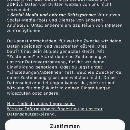
ZDFtivi. Daten von Dritten werden von uns nicht
Das ZDF
verwendet.
• Social Media und externe Drittsysteme:
Wir nutzen
ZDF Unternehmen
Social-Media-Tools und Dienste von anderen
Anbietern. Unter anderem um das Teilen von Inhalten
Karriere
zu ermöglichen.
Presseportal
Du kannst entscheiden, für welche Zwecke wir deine
ZDF goes Schule
Daten speichern und verarbeiten dürfen. Dies
betrifft nur dein aktuell genutztes Gerät. Mit
Werbefernsehen
"Zustimmen" erklärst du deine Zustimmung zu
unserer Datenverarbeitung, für die wir deine
Mainzelmännchen
Einwilligung benötigen. Oder du legst unter
"Einstellungen/Ablehnen" fest, welchen Zwecken du
deine Zustimmung gibst und welchen nicht. Deine
Datenschutzeinstellungen kannst du jederzeit mit
Wirkung für die Zukunft in deinen Einstellungen
widerrufen oder ändern.
Hier findest du das Impressum.
Partner
Weitere Informationen findest du in unserer
Datenschutzerklärung.
Zustimmen