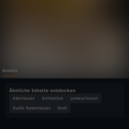
b
e
n
t
e
u
Details
e
Ähnliche Inhalte entdecken
r
Abenteuer
Animation
unbeschwert
Rudis Rabenteuer
Rudi
-
M