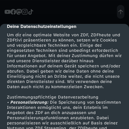
i
s
Deine Datenschutzeinstellungen
cmp-dialog-description
Um dir eine optimale Website von ZDF, ZDFheute und
h
ZDFtivi präsentieren zu können, setzen wir Cookies
und vergleichbare Techniken ein. Einige der
eingesetzten Techniken sind unbedingt erforderlich
o
für unser Angebot. Mit deiner Zustimmung dürfen wir
Mehr ZDF
Service
und unsere Dienstleister darüber hinaus
u
Informationen auf deinem Gerät speichern und/oder
ZDF-Apps
ZDFmitreden
abrufen. Dabei geben wir deine Daten ohne deine
Einwilligung nicht an Dritte weiter, die nicht unsere
Smart TV
Kontakt zum ZDF
direkten Dienstleister sind. Wir verwenden deine
Daten auch nicht zu kommerziellen Zwecken.
ZDFtext
Tickets
Zustimmungspflichtige Datenverarbeitung
Livestreams
Zuschauerservice
• Personalisierung:
Die Speicherung von bestimmten
Sendungen A-Z
Hilfe
Interaktionen ermöglicht uns, dein Erlebnis im
Angebot des ZDF an dich anzupassen und
TV-Programm
Personalisierungsfunktionen anzubieten. Dabei
personalisieren wir ausschließlich auf Basis deiner
Nutzung von ZDF Streaming, der ZDFheute und