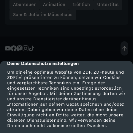
Abenteuer
Animation
fröhlich
Untertitel
a
Sam & Julia im Mäusehaus
u
s
-
Deine Datenschutzeinstellungen
cmp-dialog-description
D
Um dir eine optimale Website von ZDF, ZDFheute und
ZDFtivi präsentieren zu können, setzen wir Cookies
i
und vergleichbare Techniken ein. Einige der
eingesetzten Techniken sind unbedingt erforderlich
für unser Angebot. Mit deiner Zustimmung dürfen wir
e
Mehr ZDF
Service
und unsere Dienstleister darüber hinaus
Informationen auf deinem Gerät speichern und/oder
ZDF-Apps
ZDFmitreden
abrufen. Dabei geben wir deine Daten ohne deine
M
Einwilligung nicht an Dritte weiter, die nicht unsere
Smart TV
Kontakt zum ZDF
direkten Dienstleister sind. Wir verwenden deine
ä
Daten auch nicht zu kommerziellen Zwecken.
ZDFtext
Tickets