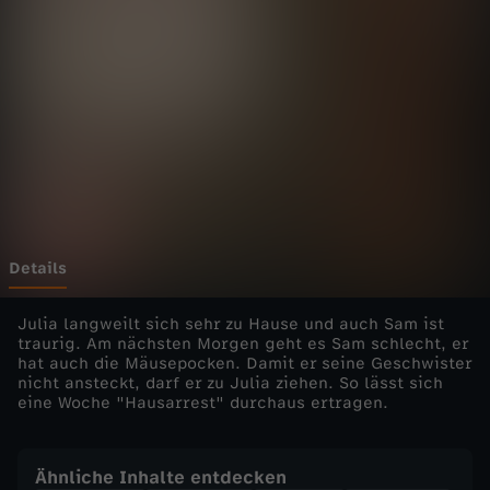
i
Wechseln zu: ZDFheute
a
i
m
M
ä
Details
u
Julia langweilt sich sehr zu Hause und auch Sam ist
traurig. Am nächsten Morgen geht es Sam schlecht, er
hat auch die Mäusepocken. Damit er seine Geschwister
s
nicht ansteckt, darf er zu Julia ziehen. So lässt sich
eine Woche "Hausarrest" durchaus ertragen.
e
h
Ähnliche Inhalte entdecken