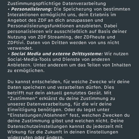
Zustimmungspflichtige Datenverarbeitung
Livestreams
Zuschauerservice
u
• Personalisierung:
Die Speicherung von bestimmten
Sendungen A-Z
Hilfe
Interaktionen ermöglicht uns, dein Erlebnis im
Angebot des ZDF an dich anzupassen und
s
TV-Programm
Personalisierungsfunktionen anzubieten. Dabei
personalisieren wir ausschließlich auf Basis deiner
e
Nutzung von ZDF Streaming, der ZDFheute und
ZDFtivi. Daten von Dritten werden von uns nicht
Das ZDF
verwendet.
p
• Social Media und externe Drittsysteme:
Wir nutzen
ZDF Unternehmen
Social-Media-Tools und Dienste von anderen
Anbietern. Unter anderem um das Teilen von Inhalten
o
Karriere
zu ermöglichen.
Presseportal
c
Du kannst entscheiden, für welche Zwecke wir deine
ZDF goes Schule
Daten speichern und verarbeiten dürfen. Dies
betrifft nur dein aktuell genutztes Gerät. Mit
k
Werbefernsehen
"Zustimmen" erklärst du deine Zustimmung zu
unserer Datenverarbeitung, für die wir deine
Mainzelmännchen
Einwilligung benötigen. Oder du legst unter
e
"Einstellungen/Ablehnen" fest, welchen Zwecken du
deine Zustimmung gibst und welchen nicht. Deine
n
Datenschutzeinstellungen kannst du jederzeit mit
Wirkung für die Zukunft in deinen Einstellungen
widerrufen oder ändern.