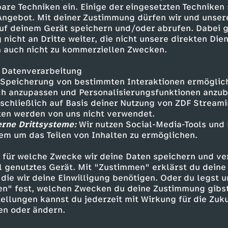
fee versteckt wurden. Leider hat
are Techniken ein. Einige der eingesetzten Techniken
 Angebot. Mit deiner Zustimmung dürfen wir und unser
uf deinem Gerät speichern und/oder abrufen. Dabei 
 nicht an Dritte weiter, die nicht unsere direkten Dien
 auch nicht zu kommerziellen Zwecken.
 Datenverarbeitung
Speicherung von bestimmten Interaktionen ermöglicht
h anzupassen und Personalisierungsfunktionen anzub
sschließlich auf Basis deiner Nutzung von ZDF Stream
tten werden von uns nicht verwendet.
erne Drittsysteme:
Wir nutzen Social-Media-Tools und
Inhalte entdecken
em um das Teilen von Inhalten zu ermöglichen.
Animation
fröhlich
Untertitel
FSK 0
 für welche Zwecke wir deine Daten speichern und ver
ell genutztes Gerät. Mit "Zustimmen" erklärst du dein
 im Mäusehaus
die wir deine Einwilligung benötigen. Oder du legst u
en" fest, welchen Zwecken du deine Zustimmung gibst
ellungen kannst du jederzeit mit Wirkung für die Zuku
en oder ändern.