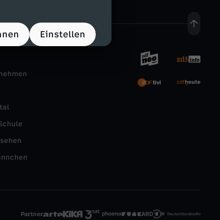
hnen
Einstellen
rnehmen
tal
Schule
nsehen
ännchen
Partner