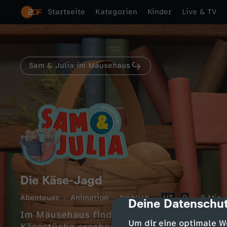
Startseite
Kategorien
Kinder
Live & TV
Sam & Julia im Mäusehaus
Die Käse-Jagd
Abenteuer
Animation
fröhlich
UT
0
8 Min.
Deine Datenschut
cmp-dialog-des
Im Mäusehaus findet eine Käsejagd für die
Um dir eine optimale W