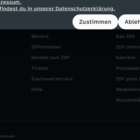
pressum.
findest du in unserer Datenschutzerklärung.
Zustimmen
Able
Service
Das ZDF
ZDFmitreden
ZDF Unte
Kontakt zum ZDF
Karriere
Tickets
Pressepor
Zuschauerservice
ZDF goes 
Hilfe
Werbefer
Mainzelm
pressum