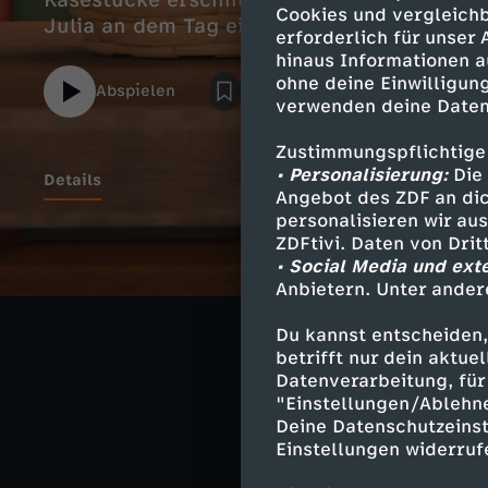
Käsestücke erschnüffeln, die von der Käse
Cookies und vergleichb
Julia an dem Tag einen Schnupfen.
erforderlich für unser
hinaus Informationen a
ohne deine Einwilligung
Abspielen
verwenden deine Daten
Zustimmungspflichtige
• Personalisierung:
Die 
Details
Angebot des ZDF an dic
personalisieren wir au
ZDFtivi. Daten von Dri
• Social Media und ext
Ähnliche 
Anbietern. Unter ander
Abenteuer
Du kannst entscheiden,
betrifft nur dein aktu
Sam & Julia
Datenverarbeitung, für 
"Einstellungen/Ablehn
Deine Datenschutzeinst
Einstellungen widerruf