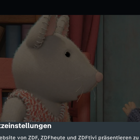
2025
ZDFtivi
zeinstellungen
cription
 Kinder statt. Dabei müssen sie
ebsite von ZDF, ZDFheute und ZDFtivi präsentieren zu