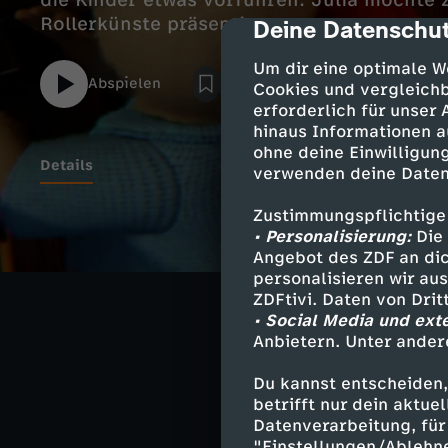
die Kinder etwas vorführen. Julia möchte
Rollerkünste präsentieren.
Deine Datenschut
cmp-dialog-des
Um dir eine optimale W
Abspielen
Cookies und vergleichb
erforderlich für unser
hinaus Informationen a
ohne deine Einwilligung
Details
verwenden deine Daten
Zustimmungspflichtige
Er traut sich ni
• Personalisierung:
Die 
Angebot des ZDF an dic
fahren kann und
personalisieren wir au
versteckt er se
ZDFtivi. Daten von Dri
behauptet er, d
• Social Media und ext
Anbietern. Unter ander
Du kannst entscheiden,
betrifft nur dein aktu
Ähnliche 
Datenverarbeitung, für 
"Einstellungen/Ablehn