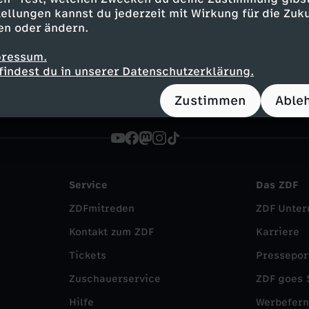
Animation
fröhlich
Untertitel
FSK 0
ellungen kannst du jederzeit mit Wirkung für die Zuku
en oder ändern.
 im Mäusehaus
pressum.
findest du in unserer Datenschutzerklärung.
Zustimmen
Able
Service
Das ZDF
ZDFmitreden
ZDF Unte
Kontakt zum ZDF
Karriere
Tickets
Pressepor
Zuschauerservice
ZDF goes 
Hilfe
Werbefer