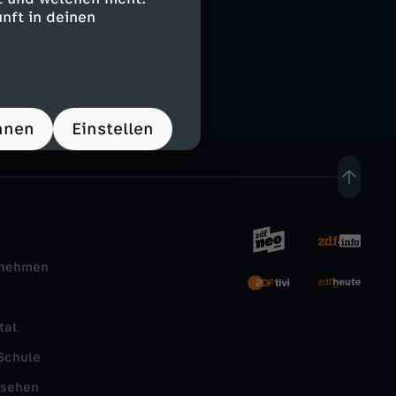
nft in deinen
hnen
Einstellen
rnehmen
tal
Schule
nsehen