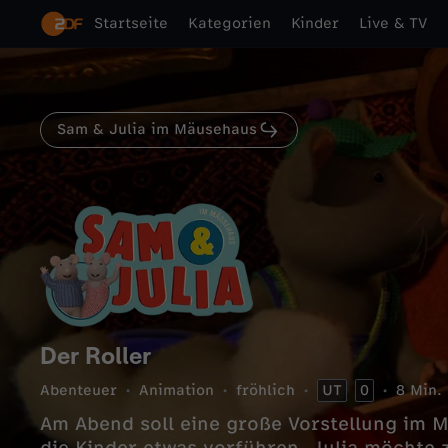
Startseite
Kategorien
Kinder
Live & TV
Sam & Julia im Mäusehaus
Der Roller
Abenteuer
Animation
fröhlich
UT
0
8 Min.
Am Abend soll eine große Vorstellung im M