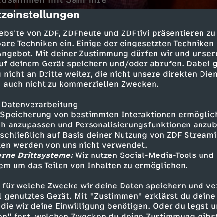
 zusammen mit Sam ihre
zeinstellungen
cription
ebsite von ZDF, ZDFheute und ZDFtivi präsentieren zu
are Techniken ein. Einige der eingesetzten Techniken
 Angebot. Mit deiner Zustimmung dürfen wir und unser
uf deinem Gerät speichern und/oder abrufen. Dabei 
 nicht an Dritte weiter, die nicht unsere direkten Dien
 auch nicht zu kommerziellen Zwecken.
 Datenverarbeitung
cht, Julia zu gestehen, dass er nicht besonders 
Speicherung von bestimmten Interaktionen ermöglicht
h anzupassen und Personalisierungsfunktionen anzub
 erfindet immer neue Gründe, warum es nicht 
sschließlich auf Basis deiner Nutzung von ZDF Stream
inen Roller und behauptet, der sei verschwunde
tten werden von uns nicht verwendet.
ass er auf den kleinen Ben aufpassen muss.
erne Drittsysteme:
Wir nutzen Social-Media-Tools und
em um das Teilen von Inhalten zu ermöglichen.
 für welche Zwecke wir deine Daten speichern und ver
ell genutztes Gerät. Mit "Zustimmen" erklärst du dein
Inhalte entdecken
die wir deine Einwilligung benötigen. Oder du legst u
en" fest, welchen Zwecken du deine Zustimmung gibst