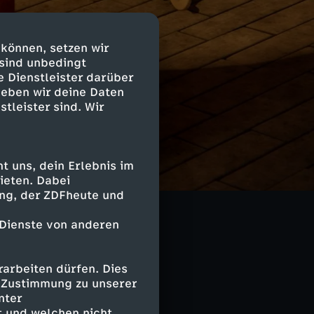
 können, setzen wir
 sind unbedingt
e Dienstleister darüber
geben wir deine Daten
stleister sind. Wir
gut Roller
 uns, dein Erlebnis im
ieten. Dabei
geht. Mal
ing, der ZDFheute und
n. Mal
 Dienste von anderen
arbeiten dürfen. Dies
e Zustimmung zu unserer
nter
 und welchen nicht.