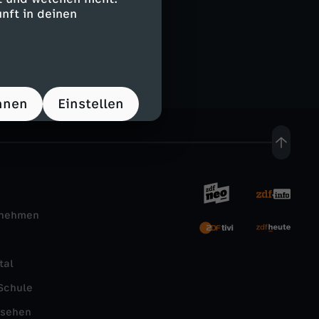
nft in deinen
hnen
Einstellen
rnehmen
tal
Schule
nsehen