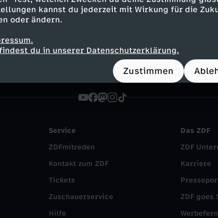
Animation
fröhlich
Untertitel
FSK 0
ellungen kannst du jederzeit mit Wirkung für die Zuku
en oder ändern.
 im Mäusehaus
pressum.
findest du in unserer Datenschutzerklärung.
Zustimmen
Able
Service
Das ZDF
ZDFmitreden
ZDF Unte
Kontakt zum ZDF
Karriere
Tickets
Pressepor
Zuschauerservice
ZDF goes 
Hilfe
Werbefer