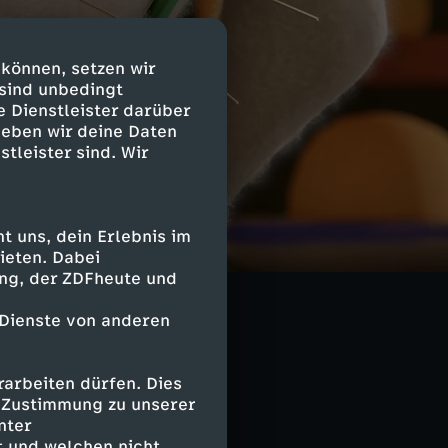
 können, setzen wir
 sind unbedingt
e Dienstleister darüber
geben wir deine Daten
stleister sind. Wir
llas Puppe
 uns, dein Erlebnis im
ieten. Dabei
 und bekommt ein
ing, der ZDFheute und
kauf. Nun sind
 Dienste von anderen
arbeiten dürfen. Dies
e Zustimmung zu unserer
nter
 und welchen nicht.