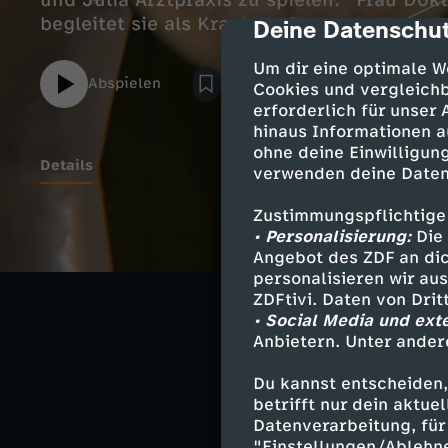
und Julia Arztpraxis zu spielen. "Frau Dokt
begleitet sie als Krankenpfleger.
Deine Datenschut
cmp-dialog-des
Um dir eine optimale W
Abspielen
Cookies und vergleichb
erforderlich für unser
hinaus Informationen a
ohne deine Einwilligung
Details
verwenden deine Daten
Zustimmungspflichtige
Sie machen sich
• Personalisierung:
Die 
Angebot des ZDF an dic
braucht eine Me
personalisieren wir au
Rezept für eine
ZDFtivi. Daten von Dri
Julias medizini
• Social Media und ext
Anbietern. Unter ander
Du kannst entscheiden,
betrifft nur dein aktu
Ähnliche 
Datenverarbeitung, für 
"Einstellungen/Ablehn