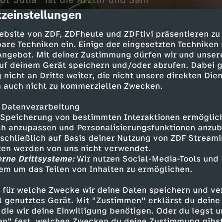
or Julia" ist die Ärztin und Sam
zeinstellungen
cription
ebsite von ZDF, ZDFheute und ZDFtivi präsentieren zu
are Techniken ein. Einige der eingesetzten Techniken
 Angebot. Mit deiner Zustimmung dürfen wir und unser
uf deinem Gerät speichern und/oder abrufen. Dabei 
 nicht an Dritte weiter, die nicht unsere direkten Dien
 auch nicht zu kommerziellen Zwecken.
 Datenverarbeitung
 auf die Suche nach Patienten im Mäusehaus. E
Speicherung von bestimmten Interaktionen ermöglicht
h anzupassen und Personalisierungsfunktionen anzub
dizin und ein Pflaster, Bens Teddy hat Fieber
sschließlich auf Basis deiner Nutzung von ZDF Stream
r Arznei. Plötzlich hat Sam einen echten Schluc
tten werden von uns nicht verwendet.
sche Kenntnisse gefragt.
erne Drittsysteme:
Wir nutzen Social-Media-Tools und
em um das Teilen von Inhalten zu ermöglichen.
 für welche Zwecke wir deine Daten speichern und ver
ell genutztes Gerät. Mit "Zustimmen" erklärst du dein
Inhalte entdecken
die wir deine Einwilligung benötigen. Oder du legst u
en" fest, welchen Zwecken du deine Zustimmung gibst