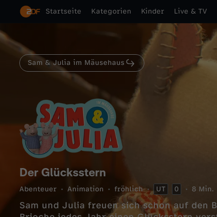
Startseite
Kategorien
Kinder
Live & TV
Sam & Julia im Mäusehaus
Der Glücksstern
Abenteuer
Animation
fröhlich
UT
0
8 Min.
Sam und Julia freuen sich schon auf den B