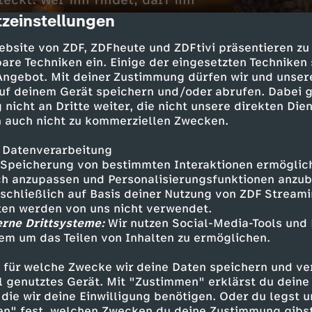
eckt. Wer ihn findet, darf ihn
zeinstellungen
cription
ebsite von ZDF, ZDFheute und ZDFtivi präsentieren zu
are Techniken ein. Einige der eingesetzten Techniken
 Angebot. Mit deiner Zustimmung dürfen wir und unser
uf deinem Gerät speichern und/oder abrufen. Dabei 
 nicht an Dritte weiter, die nicht unsere direkten Dien
 auch nicht zu kommerziellen Zwecken.
 Datenverarbeitung
 nie das Glück, den Stern in ihrem Kuchenstück
Speicherung von bestimmten Interaktionen ermöglicht
h anzupassen und Personalisierungsfunktionen anzub
 Mal unbedingt haben. Doch auch Julia, die neu 
sschließlich auf Basis deiner Nutzung von ZDF Stream
 noch nicht. Da passiert ein Missgeschick und e
tten werden von uns nicht verwendet.
 keinen Kuchen.
erne Drittsysteme:
Wir nutzen Social-Media-Tools und
em um das Teilen von Inhalten zu ermöglichen.
 für welche Zwecke wir deine Daten speichern und ver
ell genutztes Gerät. Mit "Zustimmen" erklärst du dein
Inhalte entdecken
die wir deine Einwilligung benötigen. Oder du legst u
en" fest, welchen Zwecken du deine Zustimmung gibst