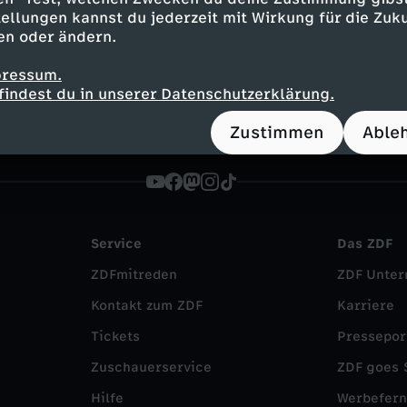
Animation
fröhlich
Untertitel
FSK 0
ellungen kannst du jederzeit mit Wirkung für die Zuku
en oder ändern.
 im Mäusehaus
pressum.
findest du in unserer Datenschutzerklärung.
Zustimmen
Able
Service
Das ZDF
ZDFmitreden
ZDF Unte
Kontakt zum ZDF
Karriere
Tickets
Pressepor
Zuschauerservice
ZDF goes 
Hilfe
Werbefer