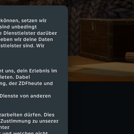
 können, setzen wir
 sind unbedingt
e Dienstleister darüber
geben wir deine Daten
stleister sind. Wir
 zu finden und
 uns, dein Erlebnis im
ieten. Dabei
im Haus ist,
ing, der ZDFheute und
s sieht aus, als
 Dienste von anderen
arbeiten dürfen. Dies
e Zustimmung zu unserer
nter
 und welchen nicht.