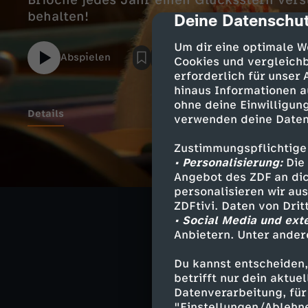
Brioche jedes Jahr einen Glücksstern verst
behalten!
Deine Datenschut
cmp-dialog-des
Um dir eine optimale W
Abspielen
Cookies und vergleichb
erforderlich für unser
hinaus Informationen a
ohne deine Einwilligung
Details
verwenden deine Daten
Zustimmungspflichtige
Ella hatte noch
• Personalisierung:
Die 
Angebot des ZDF an dic
will ihn dieses
personalisieren wir au
hatte den Stern
ZDFtivi. Daten von Dri
gäbe es diesmal
• Social Media und ext
Anbietern. Unter ander
Du kannst entscheiden,
betrifft nur dein aktu
Ähnliche 
Datenverarbeitung, für 
"Einstellungen/Ablehn