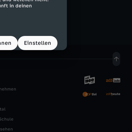
nft in deinen
hnen
Einstellen
rnehmen
tal
Schule
nsehen