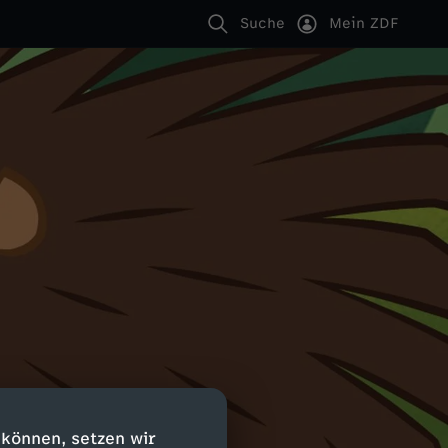
Suche
Mein ZDF
 können, setzen wir