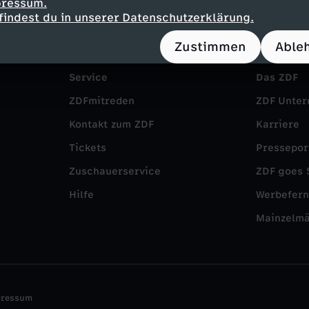
pressum.
findest du in unserer Datenschutzerklärung.
Zustimmen
Able
Service
Das ZDF
ZDFmitreden
ZDF Unte
Kontakt zum ZDF
Karriere
Tickets
Pressepor
Zuschauerservice
ZDF goes 
Hilfe
Werbefer
Mainzelm
pressum