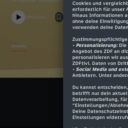
Absender erhalten und seitdem kann es nic
Cookies und vergleichb
erforderlich für unser
hinaus Informationen a
Abspielen
ohne deine Einwilligung
verwenden deine Daten
Zustimmungspflichtige
• Personalisierung:
Die 
Details
Angebot des ZDF an dic
personalisieren wir au
ZDFtivi. Daten von Dri
• Social Media und ext
Ähnliche 
Anbietern. Unter ander
Abenteuer
Du kannst entscheiden,
betrifft nur dein aktu
Sherlock Ya
Datenverarbeitung, für 
"Einstellungen/Ablehn
Deine Datenschutzeinst
Einstellungen widerruf