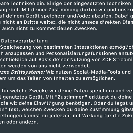
ht aufhören, sich zu jucken.
are Techniken ein. Einige der eingesetzten Techniken
 Angebot. Mit deiner Zustimmung dürfen wir und unser
uf deinem Gerät speichern und/oder abrufen. Dabei 
 nicht an Dritte weiter, die nicht unsere direkten Dien
 auch nicht zu kommerziellen Zwecken.
 Datenverarbeitung
Speicherung von bestimmten Interaktionen ermöglicht
h anzupassen und Personalisierungsfunktionen anzub
sschließlich auf Basis deiner Nutzung von ZDF Stream
tten werden von uns nicht verwendet.
erne Drittsysteme:
Wir nutzen Social-Media-Tools und
Inhalte entdecken
em um das Teilen von Inhalten zu ermöglichen.
Animation
lebendig
FSK 0
 für welche Zwecke wir deine Daten speichern und ver
ell genutztes Gerät. Mit "Zustimmen" erklärst du dein
ck - Der Zoodetektiv
die wir deine Einwilligung benötigen. Oder du legst u
en" fest, welchen Zwecken du deine Zustimmung gibst
ellungen kannst du jederzeit mit Wirkung für die Zuku
en oder ändern.