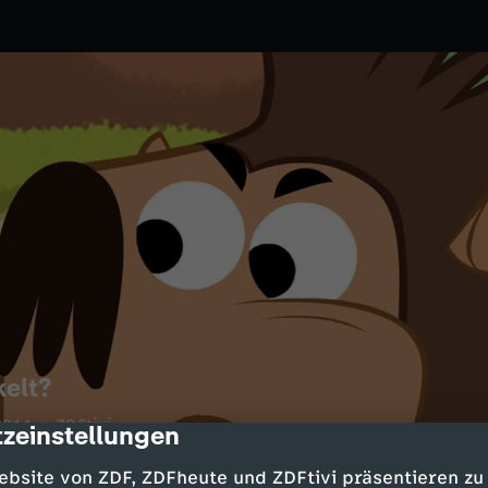
elt?
2014
ZDFtivi
zeinstellungen
cription
m Hilfe. Es hat ein Paket ohne
ebsite von ZDF, ZDFheute und ZDFtivi präsentieren zu