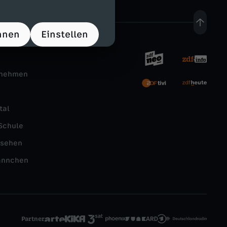
hnen
Einstellen
rnehmen
tal
Schule
nsehen
ännchen
Partner