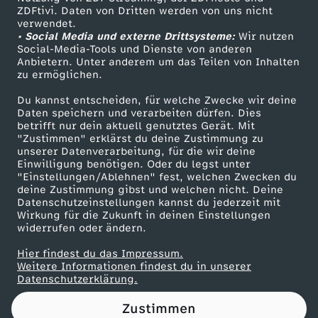
ZDFtivi. Daten von Dritten werden von uns nicht
e
Das ZDF
verwendet.
• Social Media und externe Drittsysteme:
Wir nutzen
ZDF Unternehmen
r
Social-Media-Tools und Dienste von anderen
Anbietern. Unter anderem um das Teilen von Inhalten
Karriere
zu ermöglichen.
t
Presseportal
Du kannst entscheiden, für welche Zwecke wir deine
ZDF goes Schule
Daten speichern und verarbeiten dürfen. Dies
s
betrifft nur dein aktuell genutztes Gerät. Mit
Werbefernsehen
"Zustimmen" erklärst du deine Zustimmung zu
J
unserer Datenverarbeitung, für die wir deine
Mainzelmännchen
Einwilligung benötigen. Oder du legst unter
"Einstellungen/Ablehnen" fest, welchen Zwecken du
u
deine Zustimmung gibst und welchen nicht. Deine
Datenschutzeinstellungen kannst du jederzeit mit
Wirkung für die Zukunft in deinen Einstellungen
n
widerrufen oder ändern.
g
Hier findest du das Impressum.
Partner
Weitere Informationen findest du in unserer
Datenschutzerklärung.
b
Zustimmen