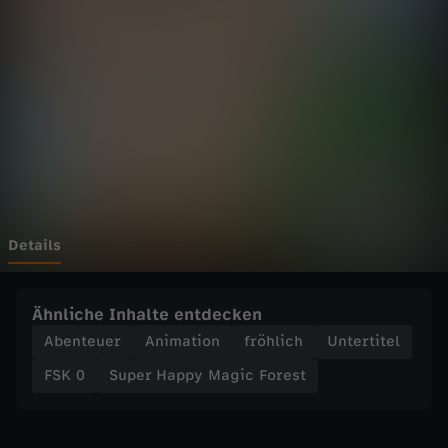
p
p
y
M
a
g
Details
i
Ähnliche Inhalte entdecken
c
Abenteuer
Animation
fröhlich
Untertitel
FSK 0
Super Happy Magic Forest
F
o