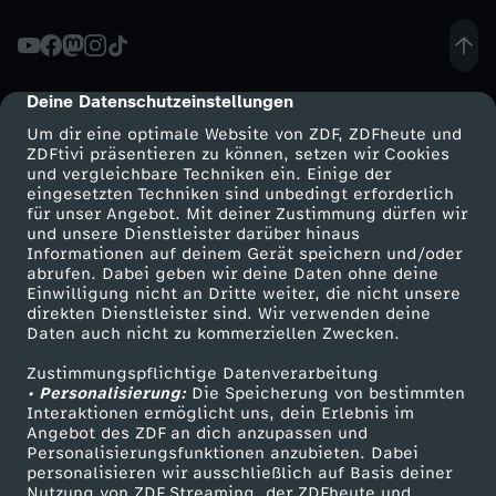
r
e
Deine Datenschutzeinstellungen
cmp-dialog-description
Um dir eine optimale Website von ZDF, ZDFheute und
s
ZDFtivi präsentieren zu können, setzen wir Cookies
und vergleichbare Techniken ein. Einige der
eingesetzten Techniken sind unbedingt erforderlich
t
für unser Angebot. Mit deiner Zustimmung dürfen wir
Mehr ZDF
Service
und unsere Dienstleister darüber hinaus
-
Informationen auf deinem Gerät speichern und/oder
ZDF-Apps
ZDFmitreden
abrufen. Dabei geben wir deine Daten ohne deine
Einwilligung nicht an Dritte weiter, die nicht unsere
H
Smart TV
Kontakt zum ZDF
direkten Dienstleister sind. Wir verwenden deine
Daten auch nicht zu kommerziellen Zwecken.
ZDFtext
Tickets
e
Zustimmungspflichtige Datenverarbeitung
Livestreams
Zuschauerservice
• Personalisierung:
Die Speicherung von bestimmten
r
Sendungen A-Z
Hilfe
Interaktionen ermöglicht uns, dein Erlebnis im
Angebot des ZDF an dich anzupassen und
TV-Programm
Personalisierungsfunktionen anzubieten. Dabei
b
personalisieren wir ausschließlich auf Basis deiner
Nutzung von ZDF Streaming, der ZDFheute und