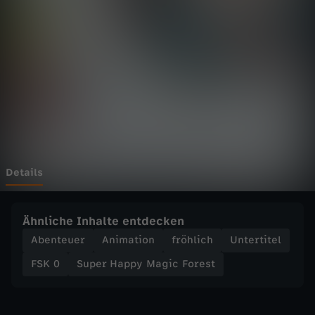
p
p
y
M
a
g
Details
i
Ähnliche Inhalte entdecken
c
Abenteuer
Animation
fröhlich
Untertitel
FSK 0
Super Happy Magic Forest
F
o