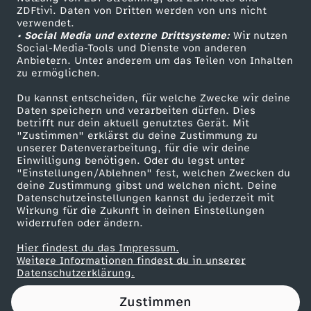
ZDFtivi. Daten von Dritten werden von uns nicht
w
Das ZDF
verwendet.
• Social Media und externe Drittsysteme:
Wir nutzen
ZDF Unternehmen
e
Social-Media-Tools und Dienste von anderen
Anbietern. Unter anderem um das Teilen von Inhalten
Karriere
zu ermöglichen.
r
Presseportal
Du kannst entscheiden, für welche Zwecke wir deine
ZDF goes Schule
Daten speichern und verarbeiten dürfen. Dies
g
betrifft nur dein aktuell genutztes Gerät. Mit
Werbefernsehen
"Zustimmen" erklärst du deine Zustimmung zu
h
unserer Datenverarbeitung, für die wir deine
Mainzelmännchen
Einwilligung benötigen. Oder du legst unter
"Einstellungen/Ablehnen" fest, welchen Zwecken du
e
deine Zustimmung gibst und welchen nicht. Deine
Datenschutzeinstellungen kannst du jederzeit mit
Wirkung für die Zukunft in deinen Einstellungen
b
widerrufen oder ändern.
t
Hier findest du das Impressum.
Partner
Weitere Informationen findest du in unserer
Datenschutzerklärung.
a
Zustimmen