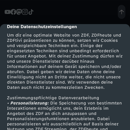
r
e
Deine Datenschutzeinstellungen
cmp-dialog-description
Um dir eine optimale Website von ZDF, ZDFheute und
s
ZDFtivi präsentieren zu können, setzen wir Cookies
und vergleichbare Techniken ein. Einige der
eingesetzten Techniken sind unbedingt erforderlich
t
für unser Angebot. Mit deiner Zustimmung dürfen wir
Mehr ZDF
Service
und unsere Dienstleister darüber hinaus
-
Informationen auf deinem Gerät speichern und/oder
ZDF-Apps
ZDFmitreden
abrufen. Dabei geben wir deine Daten ohne deine
Einwilligung nicht an Dritte weiter, die nicht unsere
E
Smart TV
Kontakt zum ZDF
direkten Dienstleister sind. Wir verwenden deine
Daten auch nicht zu kommerziellen Zwecken.
ZDFtext
Tickets
i
Zustimmungspflichtige Datenverarbeitung
Livestreams
Zuschauerservice
• Personalisierung:
Die Speicherung von bestimmten
n
Sendungen A-Z
Hilfe
Interaktionen ermöglicht uns, dein Erlebnis im
Angebot des ZDF an dich anzupassen und
TV-Programm
Personalisierungsfunktionen anzubieten. Dabei
Z
personalisieren wir ausschließlich auf Basis deiner
Nutzung von ZDF Streaming, der ZDFheute und