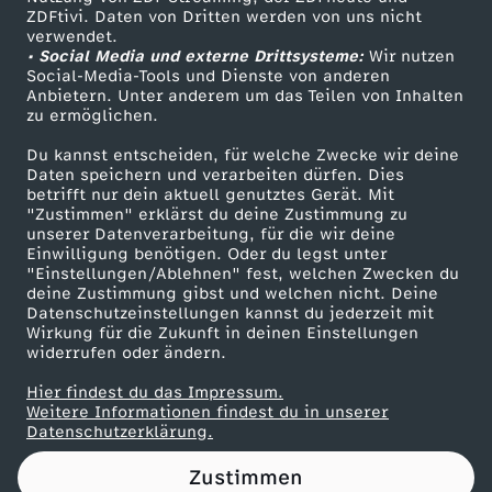
ZDFtivi. Daten von Dritten werden von uns nicht
e
Das ZDF
verwendet.
• Social Media und externe Drittsysteme:
Wir nutzen
ZDF Unternehmen
r
Social-Media-Tools und Dienste von anderen
Anbietern. Unter anderem um das Teilen von Inhalten
Karriere
zu ermöglichen.
t
Presseportal
Du kannst entscheiden, für welche Zwecke wir deine
ZDF goes Schule
Daten speichern und verarbeiten dürfen. Dies
s
betrifft nur dein aktuell genutztes Gerät. Mit
Werbefernsehen
"Zustimmen" erklärst du deine Zustimmung zu
K
unserer Datenverarbeitung, für die wir deine
Mainzelmännchen
Einwilligung benötigen. Oder du legst unter
"Einstellungen/Ablehnen" fest, welchen Zwecken du
o
deine Zustimmung gibst und welchen nicht. Deine
Datenschutzeinstellungen kannst du jederzeit mit
Wirkung für die Zukunft in deinen Einstellungen
m
widerrufen oder ändern.
p
Hier findest du das Impressum.
Partner
Weitere Informationen findest du in unserer
Datenschutzerklärung.
o
Zustimmen