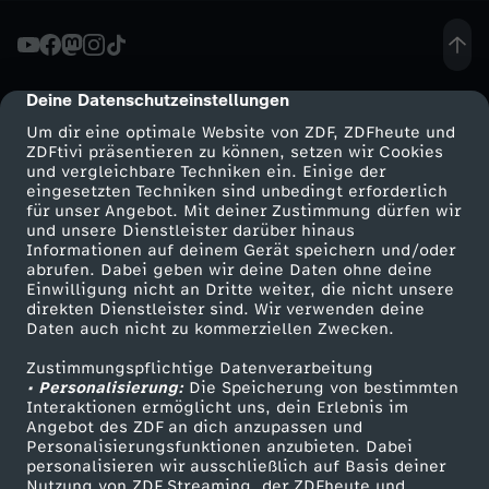
r
e
Deine Datenschutzeinstellungen
cmp-dialog-description
Um dir eine optimale Website von ZDF, ZDFheute und
s
ZDFtivi präsentieren zu können, setzen wir Cookies
und vergleichbare Techniken ein. Einige der
eingesetzten Techniken sind unbedingt erforderlich
t
für unser Angebot. Mit deiner Zustimmung dürfen wir
Mehr ZDF
Service
und unsere Dienstleister darüber hinaus
-
Informationen auf deinem Gerät speichern und/oder
ZDF-Apps
ZDFmitreden
abrufen. Dabei geben wir deine Daten ohne deine
Einwilligung nicht an Dritte weiter, die nicht unsere
H
Smart TV
Kontakt zum ZDF
direkten Dienstleister sind. Wir verwenden deine
Daten auch nicht zu kommerziellen Zwecken.
ZDFtext
Tickets
e
Zustimmungspflichtige Datenverarbeitung
Livestreams
Zuschauerservice
• Personalisierung:
Die Speicherung von bestimmten
r
Sendungen A-Z
Hilfe
Interaktionen ermöglicht uns, dein Erlebnis im
Angebot des ZDF an dich anzupassen und
TV-Programm
Personalisierungsfunktionen anzubieten. Dabei
b
personalisieren wir ausschließlich auf Basis deiner
Nutzung von ZDF Streaming, der ZDFheute und