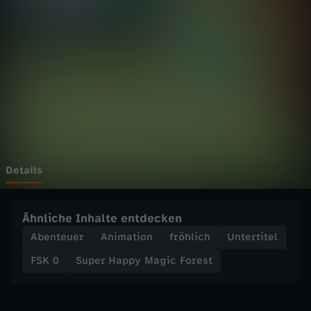
p
p
y
M
a
g
Details
i
Ähnliche Inhalte entdecken
c
Abenteuer
Animation
fröhlich
Untertitel
FSK 0
Super Happy Magic Forest
F
o