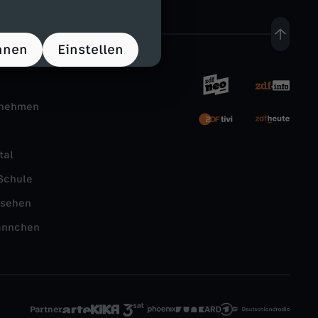
hnen
Einstellen
rnehmen
tal
Schule
nsehen
ännchen
Partner