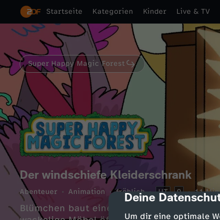
Startseite
Kategorien
Kinder
Live & TV
Super Happy Magic Forest
Der windschiefe Kleiderschrank
Abenteuer
Animation
fröhlich
UT
0
11 Min
Deine Datenschut
cmp-dialog-des
Blümchen baut einen Kleiderschrank auf, 
Um dir eine optimale W