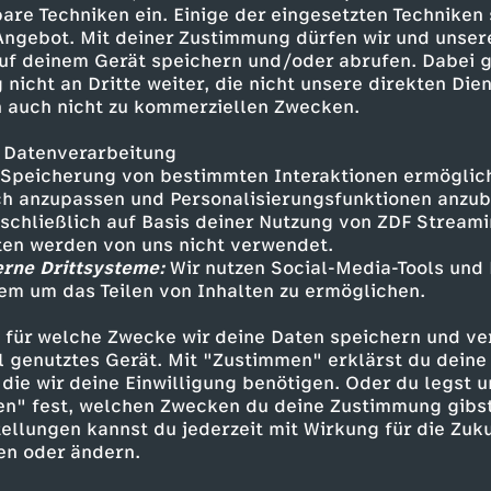
räge Welt voller Kobolde und
are Techniken ein. Einige der eingesetzten Techniken
 Angebot. Mit deiner Zustimmung dürfen wir und unser
uf deinem Gerät speichern und/oder abrufen. Dabei 
 nicht an Dritte weiter, die nicht unsere direkten Dien
 auch nicht zu kommerziellen Zwecken.
 Datenverarbeitung
Speicherung von bestimmten Interaktionen ermöglicht
h anzupassen und Personalisierungsfunktionen anzub
sschließlich auf Basis deiner Nutzung von ZDF Stream
tten werden von uns nicht verwendet.
erne Drittsysteme:
Wir nutzen Social-Media-Tools und
Inhalte entdecken
em um das Teilen von Inhalten zu ermöglichen.
Animation
fröhlich
Untertitel
FSK 0
 für welche Zwecke wir deine Daten speichern und ver
ell genutztes Gerät. Mit "Zustimmen" erklärst du dein
 Magic Forest
die wir deine Einwilligung benötigen. Oder du legst u
en" fest, welchen Zwecken du deine Zustimmung gibst
ellungen kannst du jederzeit mit Wirkung für die Zuku
en oder ändern.