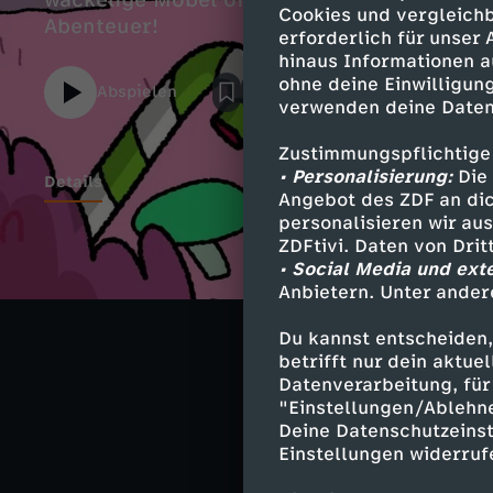
wackelige Möbel öffnet ein Tor in eine sch
Cookies und vergleichb
erforderlich für unser
hinaus Informationen a
ohne deine Einwilligung
Abspielen
verwenden deine Daten
Zustimmungspflichtige
• Personalisierung:
Die 
Details
Angebot des ZDF an dic
personalisieren wir au
ZDFtivi. Daten von Dri
• Social Media und ext
Ähnliche 
Anbietern. Unter ander
Abenteuer
Du kannst entscheiden,
betrifft nur dein aktu
Super Happy
Datenverarbeitung, für 
"Einstellungen/Ablehn
Deine Datenschutzeinst
Einstellungen widerruf