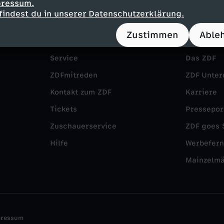
pressum.
findest du in unserer Datenschutzerklärung.
Zustimmen
Able
Service
Das ZDF
ZDFmitreden
ZDF Unte
Kontakt zum ZDF
Karriere
Tickets
Pressepor
Zuschauerservice
ZDF goes 
Hilfe
Werbefer
Mainzelm
pressum