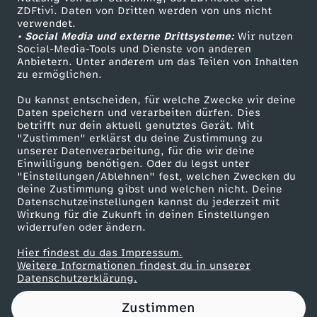
ZDFtivi. Daten von Dritten werden von uns nicht
h
Das ZDF
verwendet.
• Social Media und externe Drittsysteme:
Wir nutzen
ZDF Unternehmen
t
Social-Media-Tools und Dienste von anderen
Anbietern. Unter anderem um das Teilen von Inhalten
Karriere
zu ermöglichen.
,
Presseportal
Du kannst entscheiden, für welche Zwecke wir deine
ZDF goes Schule
Daten speichern und verarbeiten dürfen. Dies
f
betrifft nur dein aktuell genutztes Gerät. Mit
Werbefernsehen
"Zustimmen" erklärst du deine Zustimmung zu
r
unserer Datenverarbeitung, für die wir deine
Mainzelmännchen
Einwilligung benötigen. Oder du legst unter
"Einstellungen/Ablehnen" fest, welchen Zwecken du
e
deine Zustimmung gibst und welchen nicht. Deine
Datenschutzeinstellungen kannst du jederzeit mit
Wirkung für die Zukunft in deinen Einstellungen
i
widerrufen oder ändern.
l
Hier findest du das Impressum.
Partner
Weitere Informationen findest du in unserer
Datenschutzerklärung.
a
Zustimmen