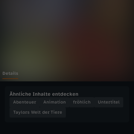
W
Wechseln zu: ZDFheute
e
l
t
d
e
Details
r
Ähnliche Inhalte entdecken
T
Abenteuer
Animation
fröhlich
Untertitel
Taylors Welt der Tiere
i
e