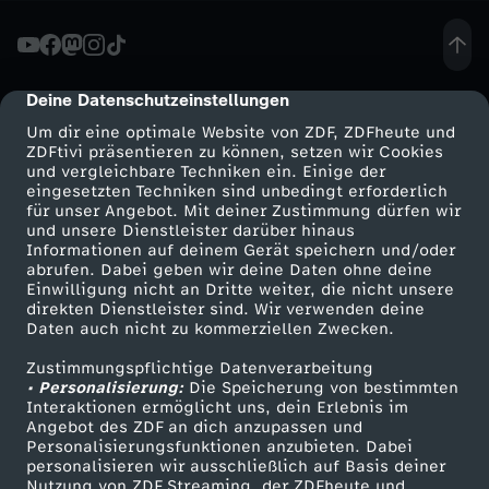
r
e
Deine Datenschutzeinstellungen
cmp-dialog-description
Um dir eine optimale Website von ZDF, ZDFheute und
-
ZDFtivi präsentieren zu können, setzen wir Cookies
und vergleichbare Techniken ein. Einige der
eingesetzten Techniken sind unbedingt erforderlich
V
für unser Angebot. Mit deiner Zustimmung dürfen wir
Mehr ZDF
Service
und unsere Dienstleister darüber hinaus
o
Informationen auf deinem Gerät speichern und/oder
ZDF-Apps
ZDFmitreden
abrufen. Dabei geben wir deine Daten ohne deine
Einwilligung nicht an Dritte weiter, die nicht unsere
r
Smart TV
Kontakt zum ZDF
direkten Dienstleister sind. Wir verwenden deine
Daten auch nicht zu kommerziellen Zwecken.
ZDFtext
Tickets
s
Zustimmungspflichtige Datenverarbeitung
Livestreams
Zuschauerservice
• Personalisierung:
Die Speicherung von bestimmten
i
Sendungen A-Z
Hilfe
Interaktionen ermöglicht uns, dein Erlebnis im
Angebot des ZDF an dich anzupassen und
TV-Programm
Personalisierungsfunktionen anzubieten. Dabei
c
personalisieren wir ausschließlich auf Basis deiner
Nutzung von ZDF Streaming, der ZDFheute und