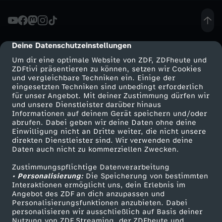
r
e
Deine Datenschutzeinstellungen
cmp-dialog-description
Um dir eine optimale Website von ZDF, ZDFheute und
-
ZDFtivi präsentieren zu können, setzen wir Cookies
und vergleichbare Techniken ein. Einige der
eingesetzten Techniken sind unbedingt erforderlich
B
für unser Angebot. Mit deiner Zustimmung dürfen wir
Mehr ZDF
Service
und unsere Dienstleister darüber hinaus
a
Informationen auf deinem Gerät speichern und/oder
ZDF-Apps
ZDFmitreden
abrufen. Dabei geben wir deine Daten ohne deine
Einwilligung nicht an Dritte weiter, die nicht unsere
b
Smart TV
Kontakt zum ZDF
direkten Dienstleister sind. Wir verwenden deine
Daten auch nicht zu kommerziellen Zwecken.
ZDFtext
Tickets
o
Zustimmungspflichtige Datenverarbeitung
Livestreams
Zuschauerservice
• Personalisierung:
Die Speicherung von bestimmten
u
Sendungen A-Z
Hilfe
Interaktionen ermöglicht uns, dein Erlebnis im
Angebot des ZDF an dich anzupassen und
TV-Programm
Personalisierungsfunktionen anzubieten. Dabei
i
personalisieren wir ausschließlich auf Basis deiner
Nutzung von ZDF Streaming, der ZDFheute und