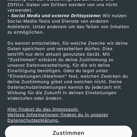
ZDFtivi. Daten von Dritten werden von uns nicht
s
Das ZDF
verwendet.
• Social Media und externe Drittsysteme:
Wir nutzen
ZDF Unternehmen
t
Social-Media-Tools und Dienste von anderen
Anbietern. Unter anderem um das Teilen von Inhalten
Karriere
zu ermöglichen.
s
Presseportal
Du kannst entscheiden, für welche Zwecke wir deine
ZDF goes Schule
Daten speichern und verarbeiten dürfen. Dies
a
betrifft nur dein aktuell genutztes Gerät. Mit
Werbefernsehen
"Zustimmen" erklärst du deine Zustimmung zu
u
unserer Datenverarbeitung, für die wir deine
Mainzelmännchen
Einwilligung benötigen. Oder du legst unter
"Einstellungen/Ablehnen" fest, welchen Zwecken du
e
deine Zustimmung gibst und welchen nicht. Deine
Datenschutzeinstellungen kannst du jederzeit mit
Wirkung für die Zukunft in deinen Einstellungen
r
widerrufen oder ändern.
Hier findest du das Impressum.
Partner
Weitere Informationen findest du in unserer
Datenschutzerklärung.
Zustimmen