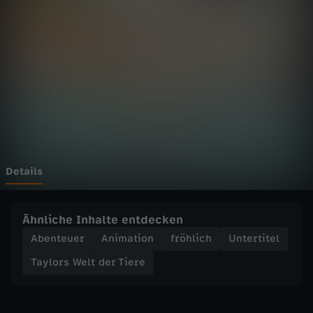
W
e
l
t
d
e
Details
r
Ähnliche Inhalte entdecken
T
Abenteuer
Animation
fröhlich
Untertitel
Taylors Welt der Tiere
i
e