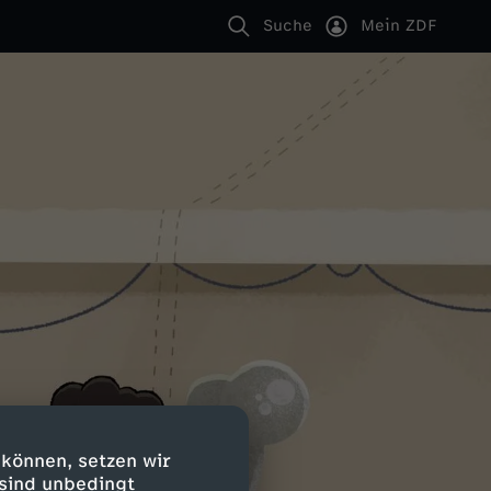
Suche
Mein ZDF
 können, setzen wir
 sind unbedingt