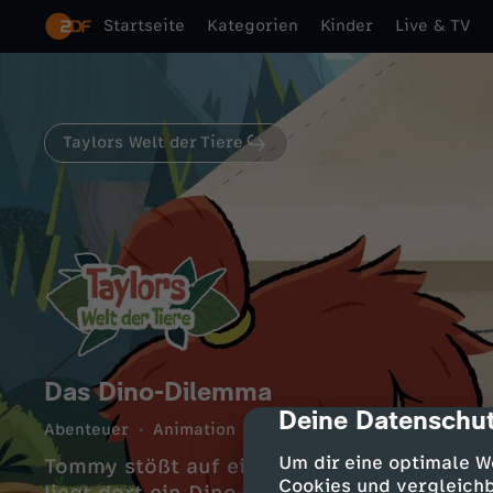
Startseite
Kategorien
Kinder
Live & TV
Taylors Welt der Tiere
Das Dino-Dilemma
Deine Datenschut
cmp-dialog-des
Abenteuer
Animation
fröhlich
UT
12 Min.
Um dir eine optimale W
Tommy stößt auf einen Dino-Knochen! Eine
Cookies und vergleichb