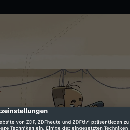
zeinstellungen
cription
2025
ZDFtivi
ebsite von ZDF, ZDFheute und ZDFtivi präsentieren zu
 Grabung beginnt. Vielleicht
are Techniken ein. Einige der eingesetzten Techniken