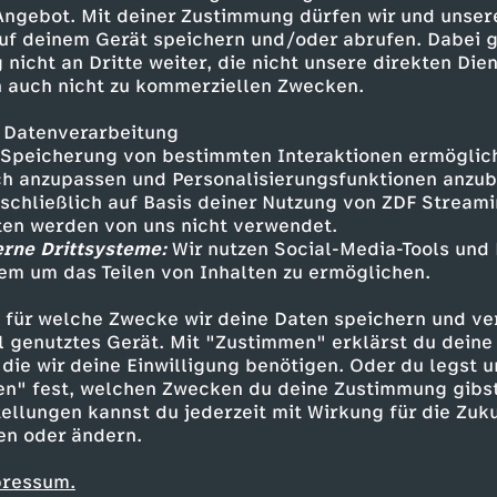
ylor wollen bei der Grabung
 Angebot. Mit deiner Zustimmung dürfen wir und unser
uf deinem Gerät speichern und/oder abrufen. Dabei 
 nicht an Dritte weiter, die nicht unsere direkten Dien
 auch nicht zu kommerziellen Zwecken.
 Datenverarbeitung
Speicherung von bestimmten Interaktionen ermöglicht
h anzupassen und Personalisierungsfunktionen anzub
sschließlich auf Basis deiner Nutzung von ZDF Stream
tten werden von uns nicht verwendet.
erne Drittsysteme:
Wir nutzen Social-Media-Tools und
em um das Teilen von Inhalten zu ermöglichen.
Inhalte entdecken
 für welche Zwecke wir deine Daten speichern und ver
Animation
fröhlich
Untertitel
Taylors Wel
ell genutztes Gerät. Mit "Zustimmen" erklärst du dein
die wir deine Einwilligung benötigen. Oder du legst u
en" fest, welchen Zwecken du deine Zustimmung gibst
ellungen kannst du jederzeit mit Wirkung für die Zuku
en oder ändern.
pressum.