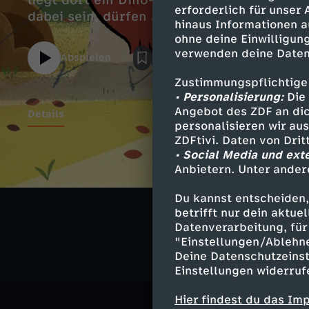
liegt dort ein Dino-Skelett. Tommy und Ta
erforderlich für unser
dabei sein, dürfen aber nicht.
hinaus Informationen a
ohne deine Einwilligung
verwenden deine Daten
Abspielen
Zustimmungspflichtige
• Personalisierung:
Die 
Angebot des ZDF an dic
Details
personalisieren wir au
ZDFtivi. Daten von Dri
• Social Media und ext
Anbietern. Unter ander
Ähnliche 
Du kannst entscheiden,
Abenteuer
betrifft nur dein aktu
Datenverarbeitung, für 
"Einstellungen/Ablehn
Deine Datenschutzeinst
Einstellungen widerruf
Hier findest du das Im