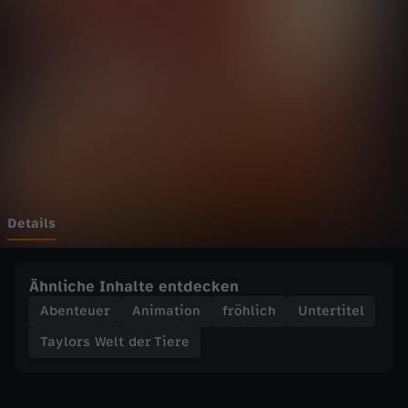
W
e
l
t
d
e
Details
r
Ähnliche Inhalte entdecken
T
Abenteuer
Animation
fröhlich
Untertitel
Taylors Welt der Tiere
i
e