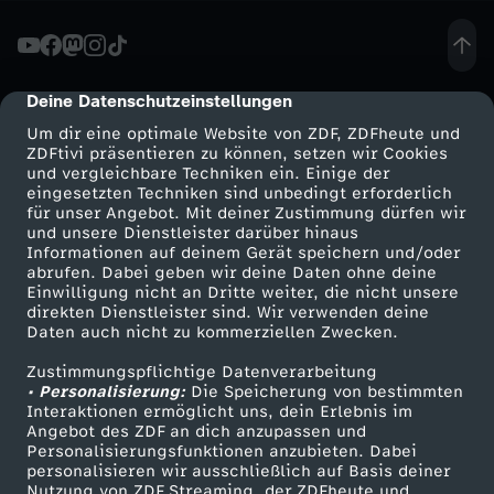
r
e
Deine Datenschutzeinstellungen
cmp-dialog-description
Um dir eine optimale Website von ZDF, ZDFheute und
-
ZDFtivi präsentieren zu können, setzen wir Cookies
und vergleichbare Techniken ein. Einige der
eingesetzten Techniken sind unbedingt erforderlich
Z
für unser Angebot. Mit deiner Zustimmung dürfen wir
Mehr ZDF
Service
und unsere Dienstleister darüber hinaus
w
Informationen auf deinem Gerät speichern und/oder
ZDF-Apps
ZDFmitreden
abrufen. Dabei geben wir deine Daten ohne deine
Einwilligung nicht an Dritte weiter, die nicht unsere
e
Smart TV
Kontakt zum ZDF
direkten Dienstleister sind. Wir verwenden deine
Daten auch nicht zu kommerziellen Zwecken.
ZDFtext
Tickets
i
Zustimmungspflichtige Datenverarbeitung
Livestreams
Zuschauerservice
• Personalisierung:
Die Speicherung von bestimmten
G
Sendungen A-Z
Hilfe
Interaktionen ermöglicht uns, dein Erlebnis im
Angebot des ZDF an dich anzupassen und
TV-Programm
Personalisierungsfunktionen anzubieten. Dabei
o
personalisieren wir ausschließlich auf Basis deiner
Nutzung von ZDF Streaming, der ZDFheute und