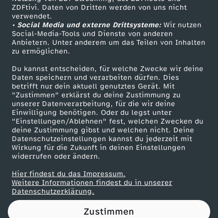
ZDFtivi. Daten von Dritten werden von uns nicht
r
Das ZDF
verwendet.
• Social Media und externe Drittsysteme:
Wir nutzen
ZDF Unternehmen
i
Social-Media-Tools und Dienste von anderen
Anbietern. Unter anderem um das Teilen von Inhalten
Karriere
zu ermöglichen.
l
Presseportal
Du kannst entscheiden, für welche Zwecke wir deine
ZDF goes Schule
Daten speichern und verarbeiten dürfen. Dies
l
betrifft nur dein aktuell genutztes Gerät. Mit
Werbefernsehen
"Zustimmen" erklärst du deine Zustimmung zu
a
unserer Datenverarbeitung, für die wir deine
Mainzelmännchen
Einwilligung benötigen. Oder du legst unter
"Einstellungen/Ablehnen" fest, welchen Zwecken du
s
deine Zustimmung gibst und welchen nicht. Deine
Datenschutzeinstellungen kannst du jederzeit mit
Wirkung für die Zukunft in deinen Einstellungen
s
widerrufen oder ändern.
i
Hier findest du das Impressum.
Partner
Weitere Informationen findest du in unserer
Datenschutzerklärung.
n
Zustimmen