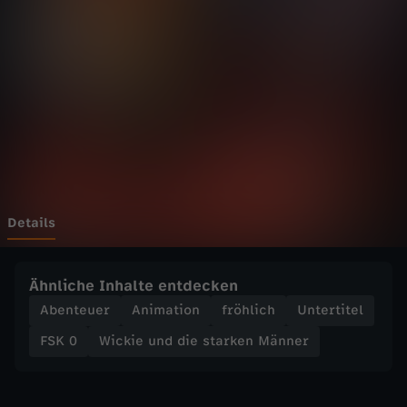
n
d
d
i
e
s
Details
t
Ähnliche Inhalte entdecken
a
Abenteuer
Animation
fröhlich
Untertitel
FSK 0
Wickie und die starken Männer
r
k