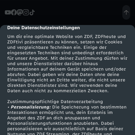
e
n
Deine Datenschutzeinstellungen
cmp-dialog-description
Um dir eine optimale Website von ZDF, ZDFheute und
M
ZDFtivi präsentieren zu können, setzen wir Cookies
und vergleichbare Techniken ein. Einige der
eingesetzten Techniken sind unbedingt erforderlich
ä
für unser Angebot. Mit deiner Zustimmung dürfen wir
Mehr ZDF
Service
und unsere Dienstleister darüber hinaus
n
Informationen auf deinem Gerät speichern und/oder
ZDF-Apps
ZDFmitreden
abrufen. Dabei geben wir deine Daten ohne deine
Einwilligung nicht an Dritte weiter, die nicht unsere
n
Smart TV
Kontakt zum ZDF
direkten Dienstleister sind. Wir verwenden deine
Daten auch nicht zu kommerziellen Zwecken.
ZDFtext
Tickets
e
Zustimmungspflichtige Datenverarbeitung
Livestreams
Zuschauerservice
• Personalisierung:
Die Speicherung von bestimmten
r
Sendungen A-Z
Hilfe
Interaktionen ermöglicht uns, dein Erlebnis im
Angebot des ZDF an dich anzupassen und
TV-Programm
Personalisierungsfunktionen anzubieten. Dabei
-
personalisieren wir ausschließlich auf Basis deiner
Nutzung von ZDF Streaming, der ZDFheute und