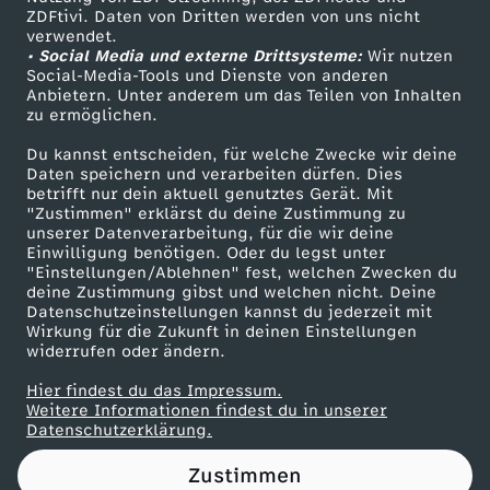
ZDFtivi. Daten von Dritten werden von uns nicht
D
Das ZDF
verwendet.
• Social Media und externe Drittsysteme:
Wir nutzen
ZDF Unternehmen
e
Social-Media-Tools und Dienste von anderen
Anbietern. Unter anderem um das Teilen von Inhalten
Karriere
zu ermöglichen.
r
Presseportal
Du kannst entscheiden, für welche Zwecke wir deine
ZDF goes Schule
Daten speichern und verarbeiten dürfen. Dies
Z
betrifft nur dein aktuell genutztes Gerät. Mit
Werbefernsehen
"Zustimmen" erklärst du deine Zustimmung zu
a
unserer Datenverarbeitung, für die wir deine
Mainzelmännchen
Einwilligung benötigen. Oder du legst unter
"Einstellungen/Ablehnen" fest, welchen Zwecken du
u
deine Zustimmung gibst und welchen nicht. Deine
Datenschutzeinstellungen kannst du jederzeit mit
Wirkung für die Zukunft in deinen Einstellungen
b
widerrufen oder ändern.
e
Hier findest du das Impressum.
Partner
Weitere Informationen findest du in unserer
Datenschutzerklärung.
r
Zustimmen