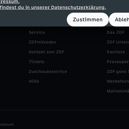
pressum.
findest du in unserer Datenschutzerklärung.
Zustimmen
Able
Service
Das ZDF
ZDFmitreden
ZDF Unte
Kontakt zum ZDF
Karriere
Tickets
Pressepor
Zuschauerservice
ZDF goes 
Hilfe
Werbefer
Mainzelm
pressum