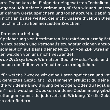
 schwer zum Schieben. Was tun?
are Techniken ein. Einige der eingesetzten Techniken
 Angebot. Mit deiner Zustimmung dürfen wir und unser
uf deinem Gerät speichern und/oder abrufen. Dabei 
 nicht an Dritte weiter, die nicht unsere direkten Dien
 auch nicht zu kommerziellen Zwecken.
 Datenverarbeitung
Speicherung von bestimmten Interaktionen ermöglicht
h anzupassen und Personalisierungsfunktionen anzub
sschließlich auf Basis deiner Nutzung von ZDF Stream
tten werden von uns nicht verwendet.
erne Drittsysteme:
Wir nutzen Social-Media-Tools und
Inhalte entdecken
em um das Teilen von Inhalten zu ermöglichen.
Animation
fröhlich
Untertitel
FSK 0
 für welche Zwecke wir deine Daten speichern und ver
ell genutztes Gerät. Mit "Zustimmen" erklärst du dein
die starken Männer
die wir deine Einwilligung benötigen. Oder du legst u
en" fest, welchen Zwecken du deine Zustimmung gibst
ellungen kannst du jederzeit mit Wirkung für die Zuku
en oder ändern.