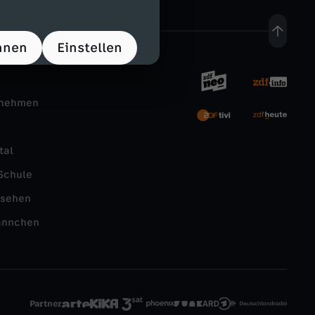
hnen
Einstellen
rnehmen
tal
Schule
nsehen
ännchen
Partner