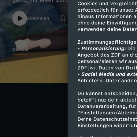
geht, ins Meer zurück! Aber er ist viel zu
Cookies und vergleichb
erforderlich für unser
hinaus Informationen a
Abspielen
ohne deine Einwilligung
verwenden deine Daten
Zustimmungspflichtige
• Personalisierung:
Die 
Details
Angebot des ZDF an dic
personalisieren wir au
ZDFtivi. Daten von Dri
• Social Media und ext
Ähnliche 
Anbietern. Unter ander
Abenteuer
Du kannst entscheiden,
betrifft nur dein aktu
Wickie und 
Datenverarbeitung, für 
"Einstellungen/Ablehn
Deine Datenschutzeinst
Einstellungen widerruf