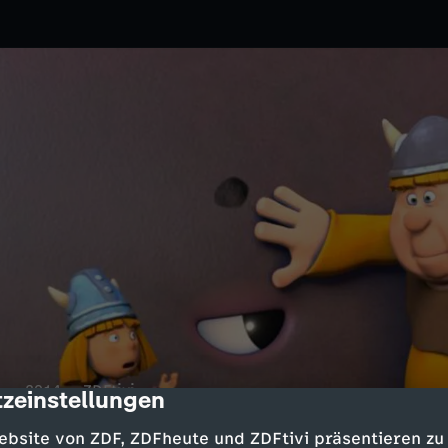
.
2014
ZDFtivi
zeinstellungen
cription
 Wal. Der Wal muss, so schnell es
ebsite von ZDF, ZDFheute und ZDFtivi präsentieren zu