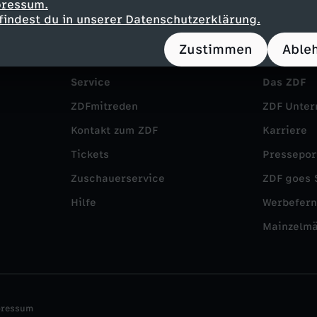
pressum.
findest du in unserer Datenschutzerklärung.
Zustimmen
Able
Service
Das ZDF
ZDFmitreden
ZDF Unte
Kontakt zum ZDF
Karriere
Tickets
Pressepor
Zuschauerservice
ZDF goes 
Hilfe
Werbefer
Mainzelm
pressum