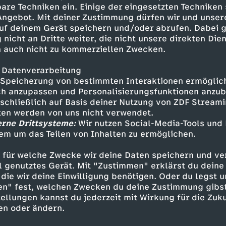
in Freund mehr für den Fang von
are Techniken ein. Einige der eingesetzten Techniken
 Angebot. Mit deiner Zustimmung dürfen wir und unser
uf deinem Gerät speichern und/oder abrufen. Dabei 
 nicht an Dritte weiter, die nicht unsere direkten Dien
 auch nicht zu kommerziellen Zwecken.
 Datenverarbeitung
Speicherung von bestimmten Interaktionen ermöglicht
h anzupassen und Personalisierungsfunktionen anzub
sschließlich auf Basis deiner Nutzung von ZDF Stream
tten werden von uns nicht verwendet.
erne Drittsysteme:
Wir nutzen Social-Media-Tools und
Inhalte entdecken
em um das Teilen von Inhalten zu ermöglichen.
Animation
lebendig
Untertitel
FSK 0
 für welche Zwecke wir deine Daten speichern und ver
ell genutztes Gerät. Mit "Zustimmen" erklärst du dein
weiße Delfin
die wir deine Einwilligung benötigen. Oder du legst u
en" fest, welchen Zwecken du deine Zustimmung gibst
ellungen kannst du jederzeit mit Wirkung für die Zuku
en oder ändern.