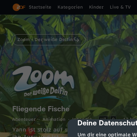
Startseite
Kategorien
Kinder
Live & TV
Zoom - Der weiße Delfin
Fliegende Fische
Abenteuer
Animation
lebendig
UT
0
13 Mi
Deine Datenschut
cmp-dialog-des
Yann ist stolz auf seinen selbstgebauten 
Um dir eine optimale W