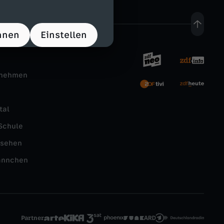
hnen
Einstellen
rnehmen
tal
Schule
nsehen
ännchen
Partner