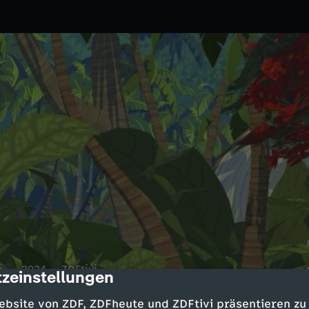
n.
2024
ZDFtivi
zeinstellungen
cription
Unterwasser-Scooter. Er schenkt
ebsite von ZDF, ZDFheute und ZDFtivi präsentieren zu