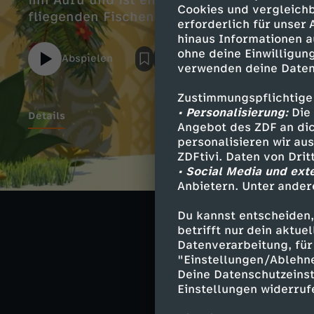
ihn Auru und ist enttäuscht, dass sich se
Cookies und vergleichb
fliegenden Fischen interessiert.
erforderlich für unser
hinaus Informationen a
ohne deine Einwilligung
Abspielen
verwenden deine Daten
Zustimmungspflichtige
• Personalisierung:
Die 
Details
Angebot des ZDF an dic
personalisieren wir au
ZDFtivi. Daten von Dri
• Social Media und ext
Ähnliche 
Anbietern. Unter ander
Abenteuer
Du kannst entscheiden,
betrifft nur dein aktu
Zoom - Der 
Datenverarbeitung, für 
"Einstellungen/Ablehn
Deine Datenschutzeinst
Einstellungen widerruf