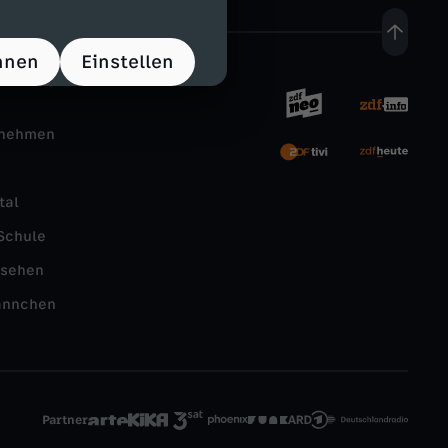
hnen
Einstellen
rnehmen
tal
Schule
nsehen
ännchen
Partner