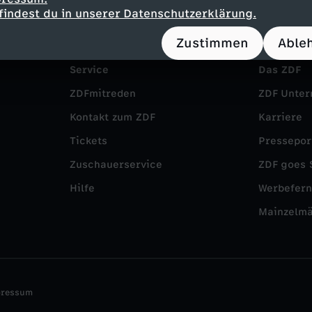
findest du in unserer Datenschutzerklärung.
Zustimmen
Able
Service
Das ZDF
ZDFmitreden
ZDF Unte
Kontakt zum ZDF
Karriere
Tickets
Pressepor
Zuschauerservice
ZDF goes 
Hilfe
Werbefer
Mainzelm
pressum