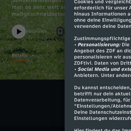
Spitzenleistungen. Die Forschung zeigt: M
Cookies und vergleichb
man es sehr weit schaffen – aber die Komb
erforderlich für unser
hinaus Informationen a
ohne deine Einwilligung
verwenden deine Daten
Abspielen
Zustimmungspflichtige
• Personalisierung:
Die 
Angebot des ZDF an dic
Details
personalisieren wir au
ZDFtivi. Daten von Dri
• Social Media und ext
Anbietern. Unter ander
Ähnliche 
Du kannst entscheiden,
betrifft nur dein aktu
Wissen
Do
Datenverarbeitung, für 
"Einstellungen/Ablehn
Deine Datenschutzeinst
Einstellungen widerruf
Hier findest du das Im