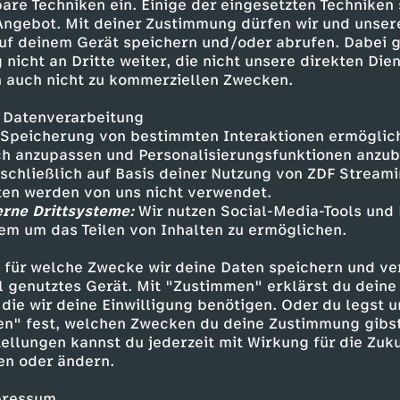
it dem richtigen Training kann
are Techniken ein. Einige der eingesetzten Techniken
ination aus Talent und
 Angebot. Mit deiner Zustimmung dürfen wir und unser
uf deinem Gerät speichern und/oder abrufen. Dabei 
 nicht an Dritte weiter, die nicht unsere direkten Dien
 auch nicht zu kommerziellen Zwecken.
 Datenverarbeitung
Speicherung von bestimmten Interaktionen ermöglicht
h anzupassen und Personalisierungsfunktionen anzub
sschließlich auf Basis deiner Nutzung von ZDF Stream
tten werden von uns nicht verwendet.
erne Drittsysteme:
Wir nutzen Social-Media-Tools und
em um das Teilen von Inhalten zu ermöglichen.
Inhalte entdecken
 für welche Zwecke wir deine Daten speichern und ver
ell genutztes Gerät. Mit "Zustimmen" erklärst du dein
kumentation
aufschlussreich
3sat Wissens
die wir deine Einwilligung benötigen. Oder du legst u
en" fest, welchen Zwecken du deine Zustimmung gibst
ellungen kannst du jederzeit mit Wirkung für die Zuku
en oder ändern.
pressum.