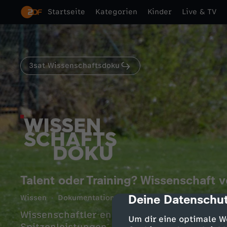
Startseite
Kategorien
Kinder
Live & TV
3sat Wissenschaftsdoku
Talent oder Training? Wissenschaft 
Deine Datenschut
Wissen
Dokumentation
aufschlussreich
cmp-dialog-des
45 Min.
Wissenschaftler entschlüsseln nach und n
Um dir eine optimale W