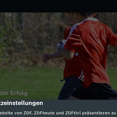
vom Erfolg
zeinstellungen
cription
15.09.2022
3sat
ach das Muster hinter
ebsite von ZDF, ZDFheute und ZDFtivi präsentieren zu